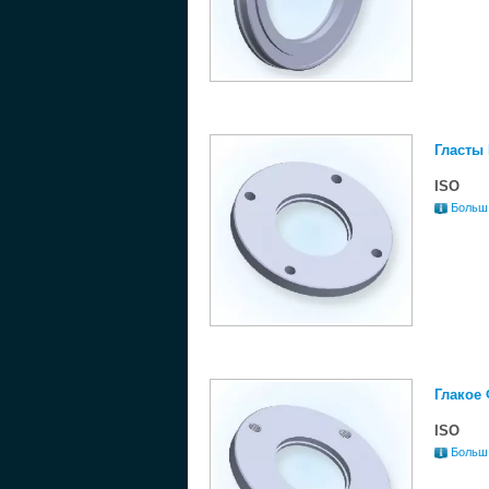
Гласты
ISO
Больш
Глакое
ISO
Больш