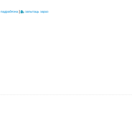
|
 падрабязна
запытаць зараз