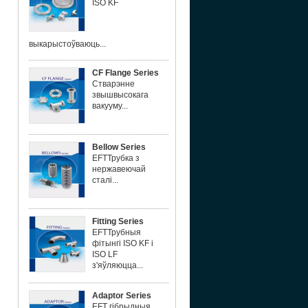
ISO KF
выкарыстоўваюць...
CF Flange Series
Стварэнне
звышвысокага
вакууму...
Bellow Series
EFTТрубка з
нержавеючай
сталі...
Fitting Series
EFTТрубныя
фітынгі ISO KF і
ISO LF
з'яўляюцца...
Adaptor Series
EFT гібрыдныя