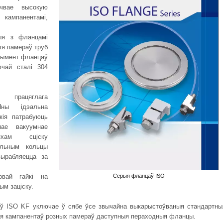
ечвае высокую
ампанентамі,
я з фланцамі
ля памераў труб
тымент фланцаў
чай сталі 304
 працяглага
ны ідэальна
кія патрабуюць
нае вакуумнае
яхам сціску
альным кольцы
ырабляецца за
Серыя фланцаў ISO
вай гайкі на
м заціску.
ў ISO KF уключае ў сябе ўсе звычайна выкарыстоўваныя стандартны
ння кампанентаў розных памераў даступныя пераходныя фланцы.