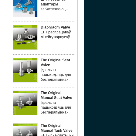
адаптары
забяспечваюць...
Diaphragm Valve
EFT распрацаваў
лінейку корпусаў...
The Original Seat
Valve
Ідэальна
падыходзяць для
бесперапыннай...
The Original
Manual Seat Valve
Ідэальна
падыходзяць для
бесперапыннай...
The Original
Manual Tank Valve
EFT - пнеўматычны