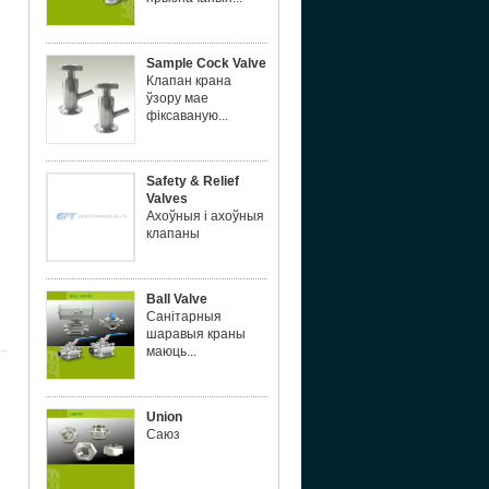
Sample Cock Valve
Клапан крана
ўзору мае
фіксаваную...
Safety & Relief
Valves
Ахоўныя і ахоўныя
клапаны
Ball Valve
Санітарныя
шаравыя краны
маюць...
Union
Саюз