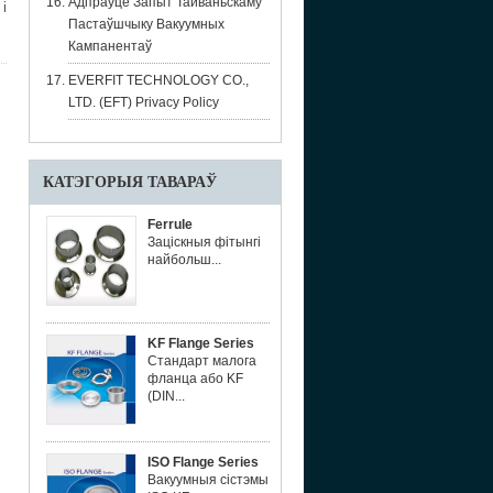
Адпраўце Запыт Тайваньскаму
і
Пастаўшчыку Вакуумных
Кампанентаў
EVERFIT TECHNOLOGY CO.,
LTD. (EFT) Privacy Policy
КАТЭГОРЫЯ ТАВАРАЎ
Ferrule
Заціскныя фітынгі
найбольш...
KF Flange Series
Стандарт малога
фланца або KF
(DIN...
ISO Flange Series
Вакуумныя сістэмы