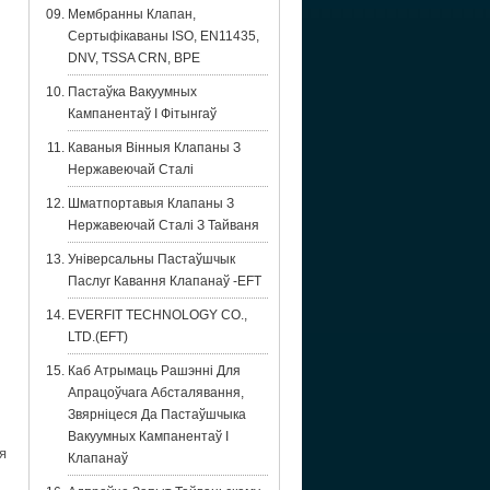
Мембранны Клапан,
Сертыфікаваны ISO, EN11435,
DNV, TSSA CRN, BPE
Пастаўка Вакуумных
Кампанентаў І Фітынгаў
Каваныя Вінныя Клапаны З
Нержавеючай Сталі
Шматпортавыя Клапаны З
Нержавеючай Сталі З Тайваня
Універсальны Пастаўшчык
Паслуг Кавання Клапанаў -EFT
EVERFIT TECHNOLOGY CO.,
LTD.(EFT)
Каб Атрымаць Рашэнні Для
Апрацоўчага Абсталявання,
Звярніцеся Да Пастаўшчыка
Вакуумных Кампанентаў І
я
Клапанаў