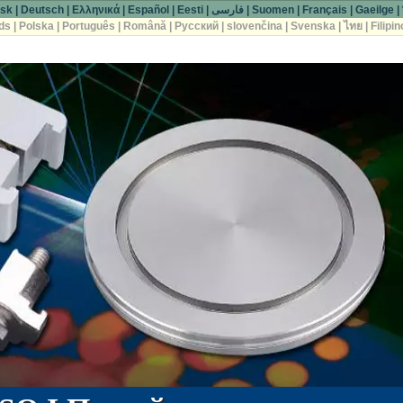
sk
|
Deutsch
|
Ελληνικά
|
Español
|
Eesti
|
فارسی
|
Suomen
|
Français
|
Gaeilge
|
ds
|
Polska
|
Português
|
Română
|
Русский
|
slovenčina
|
Svenska
|
ไทย
|
Filipin