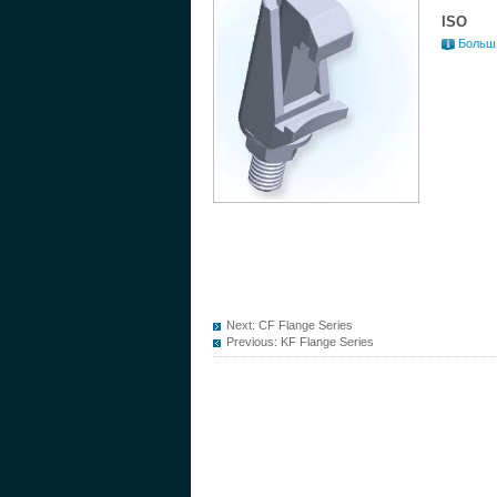
ISO
Больш
Next:
CF Flange Series
Previous:
KF Flange Series