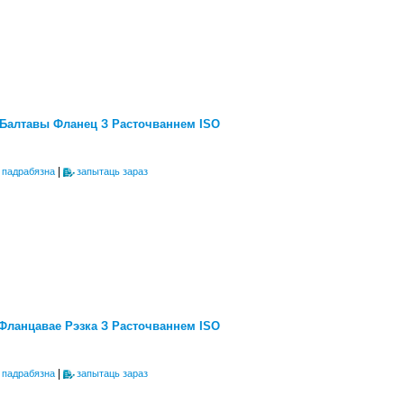
 Балтавы Фланец З Расточваннем ISO
|
 падрабязна
запытаць зараз
 Фланцавае Рэзка З Расточваннем ISO
|
 падрабязна
запытаць зараз