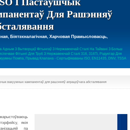
ISO І Пастаўшчык
панентаў Для Рашэнняў
бсталявання
ная, Біятэхналагічная, Харчовая Прамысловасць,
ецца Адным З Вытворцаў Фітынгаў З Нержавеючай Сталі На Тайвані З Больш
ечвае Фітынгі Для Труб З Нержавеючай Сталі 316, 316Ti, Рэдуктар Для
акуумны Помпа, Прывад Клапана - Сертыфікаваны ISO, EN11435, DNV, TSSA
ўшчык вакуумных кампанентаў для рашэнняў апрацоўчага абсталявання
рыстоўваюць
тэрфейсу, якія
анізацыяй па