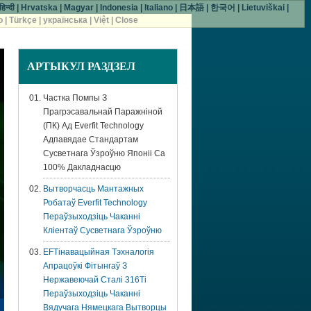
हिन्दी
|
Hrvatska
|
Magyar
|
Indonesia
|
Italiano
|
日本語
|
한국어
|
Lietuviškai
|
o
|
Türkçe
|
українська
|
Việt
|
Close
АРТЫКУЛ
РАЗДЗЕЛ
Частка Помпы З
Прагрэсавальнай Паражніной
(ПК) Ад Everfit Technology
Адпавядае Стандартам
Сусветнага Ўзроўню Японіі Са
100% Дакладнасцю
Вытворчасць Мантажных
Робатаў Everfit Technology
Пераўзыходзіць Чаканні
Кліентаў Сусветнага Ўзроўню
EFTінавацыйная Тэхналогія
Апрацоўкі Фітынгаў З
Нержавеючай Сталі 316Ti
Пераўзыходзіць Чаканні
Вядучага Нямецкага Вытворцы