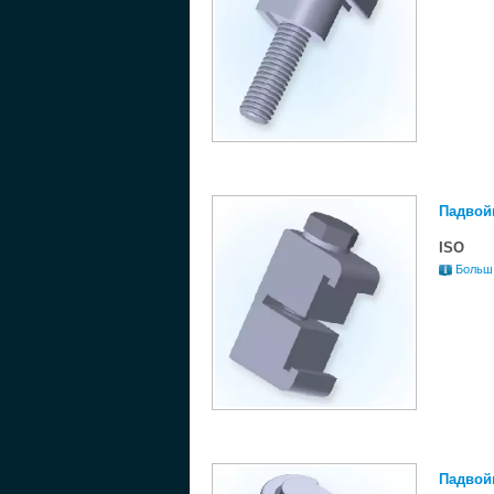
Падвойн
ISO
Больш
Падвойн