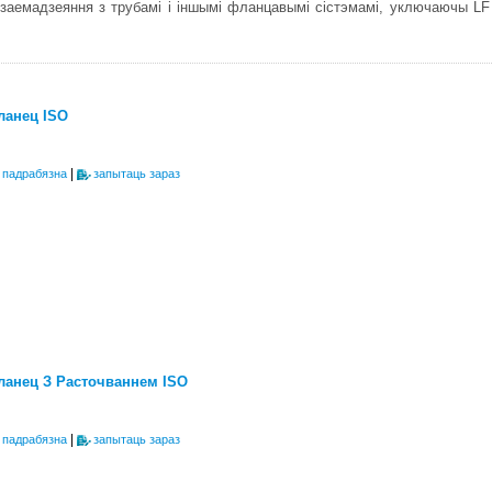
емадзеяння з трубамі і іншымі фланцавымі сістэмамі, уключаючы LF 
ланец ISO
|
 падрабязна
запытаць зараз
ланец З Расточваннем ISO
|
 падрабязна
запытаць зараз