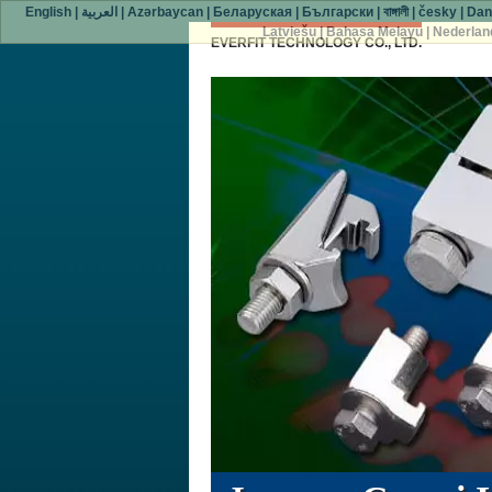
English
|
العربية
|
Azərbaycan
|
Беларуская
|
Български
|
বাঙ্গালী
|
česky
|
Dan
Latviešu
|
Bahasa Melayu
|
Nederlan
EVERFIT TECHNOLOGY CO., LTD.