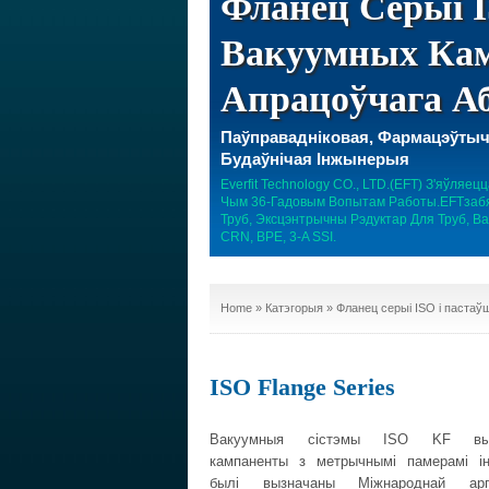
Фланец Серыі 
Вакуумных Кам
Апрацоўчага А
Паўправадніковая, Фармацэўтыч
Будаўнічая Інжынерыя
Everfit Technology CO., LTD.(EFT) З'яўля
Чым 36-Гадовым Вопытам Работы.EFTзабясп
Труб, Эксцэнтрычны Рэдуктар Для Труб, В
CRN, BPE, 3-A SSI.
Home
»
Катэгорыя
» Фланец серыі ISO і паста
ISO Flange Series
Вакуумныя сістэмы ISO KF выка
кампаненты з метрычнымі памерамі ін
былі вызначаны Міжнароднай арг