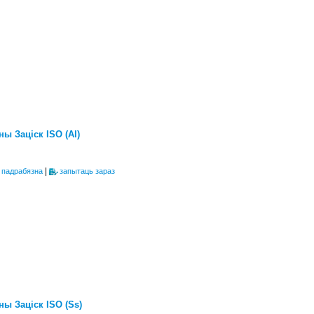
ы Заціск ISO (Al)
|
 падрабязна
запытаць зараз
ы Заціск ISO (Ss)