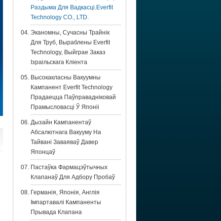
Раздыма Для Вадкасці.Everfit
Technology CO., LTD.
Эканомны, Сучасны Трайнік
Для Труб, Выраблены Everfit
Technology, Выйграе Заказ
Ізраільскага Кліента
Высокакласны Вакуумны
Кампанент Everfit Technology
Прадаецца Паўправадніковай
Прамысловасці Ў Японіі
Дызайн Кампанентаў
Абсалютнага Вакууму На
Тайвані Заваяваў Давер
Японцаў
Пастаўка Фармацэўтычных
Клапанаў Для Адбору Пробаў
Германія, Японія, Англія
Імпартавалі Кампаненты
Прывада Клапана