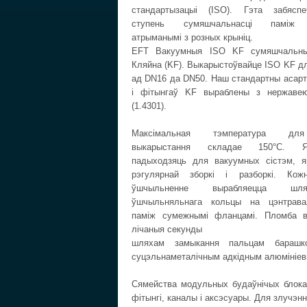
стандартызацыі (ISO). Гэта забясп
ступень сумяшчальнасці паміж к
атрыманымі з розных крыніц.
EFT Вакуумныя ISO KF сумяшчальны
Кляйна (KF). Выкарыстоўвайце ISO KF д
ад DN16 да DN50. Наш стандартны асар
і фітынгаў KF выраблены з нержавею
(1.4301).
Максімальная тэмпература для
выкарыстання складае 150°C. Я
падыходзяць для вакуумных сістэм, я
рэгулярнай зборкі і разборкі. Кож
ўшчыльненне вырабляецца шл
ўшчыльняльнага кольцы на цэнтрав
паміж сумежнымі фланцамі. Пломба в
лічаныя секунды
шляхам замыкання пальцам барашко
суцэльнаметалічным адкідным алюмініевы
Сямейства модульных будаўнічых блока
фітынгі, каналы і аксэсуары. Для злучэ