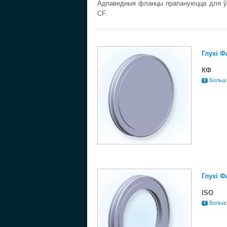
Адпаведныя фланцы прапануюцца для ўза
CF.
Глухі Ф
КФ
Больш
Глухі Ф
ISO
Больш