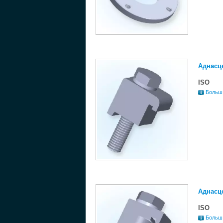
Аднасце
ISO
Больш
Аднасце
ISO
Больш