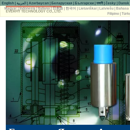
English
|
العربية
|
Azərbaycan
|
Беларуская
|
Български
|
বাঙ্গালী
|
česky
|
Dansk
Magyar
|
Indonesia
|
Italiano
|
日本語
|
한국어
|
Lietuviškai
|
Latviešu
|
Bahasa 
EVERFIT TECHNOLOGY CO., LTD.
Filipino
|
Türk