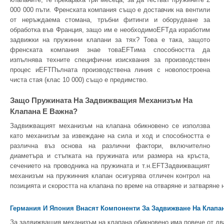
000 000 пъти. Френската компания също е доставчик на вентили
от неръждаема стомана, тръбни фитинги и оборудване за
обработка във Франция, защо им е необходимоEFTда изработим
задвижки на пружинни клапани за тях? Това е така, защото
френската компания знае товаEFTима способността да
изпълнява техните специфични изисквания за производствен
процес иEFTПълната производствена линия с новопостроена
чиста стая (клас 10 000) също е предимство.
Защо Пружината На Задвижващия Механизъм На
Клапана Е Важна?
Задвижващият механизъм на клапана обикновено се използва
като механизъм за извеждане на сила и ход и способността е
различна въз основа на различни фактори, включително
диаметъра и стъпката на пружината или размера на кръста,
сечението на проводника на пружината и т.н.EFTЗадвижващият
механизъм на пружинния клапан осигурява отличен контрол на
позицията и скоростта на клапана по време на отваряне и затваряне 
Германия И Япония Внасят Компоненти За Задвижване На Клапа
За задвижващия механизъм на клапана обикновено има повече от два