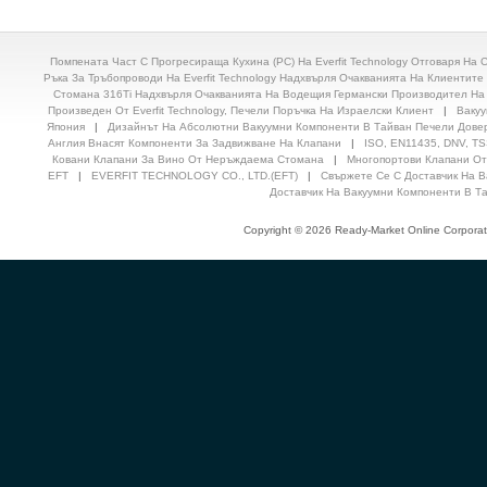
Помпената Част С Прогресираща Кухина (PC) На Everfit Technology Отговаря На
Ръка За Тръбопроводи На Everfit Technology Надхвърля Очакванията На Клиентите
Стомана 316Ti Надхвърля Очакванията На Водещия Германски Производител На Ко
Произведен От Everfit Technology, Печели Поръчка На Израелски Клиент
|
Вакуу
Япония
|
Дизайнът На Абсолютни Вакуумни Компоненти В Тайван Печели Дове
Англия Внасят Компоненти За Задвижване На Клапани
|
ISO, EN11435, DNV, 
Ковани Клапани За Вино От Неръждаема Стомана
|
Многопортови Клапани О
EFT
|
EVERFIT TECHNOLOGY CO., LTD.(EFT)
|
Свържете Се С Доставчик На 
Доставчик На Вакуумни Компоненти В Т
Copyright © 2026 Ready-Market Online Corporat