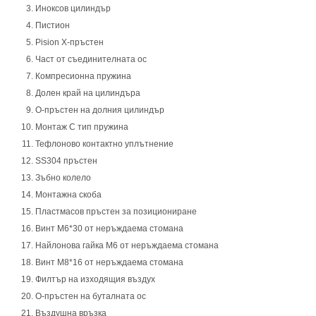
Иноксов цилиндър
Пистион
Pision X-пръстен
Част от съединителната ос
Компресионна пружина
Долен край на цилиндъра
О-пръстен на долния цилиндър
Монтаж С тип пружина
Тефлоново контактно уплътнение
SS304 пръстен
Зъбно колело
Монтажна скоба
Пластмасов пръстен за позициониране
Винт M6*30 от неръждаема стомана
Найлонова гайка M6 от неръждаема стомана
Винт M8*16 от неръждаема стомана
Филтър на изходящия въздух
О-пръстен на буталната ос
Въздушна връзка