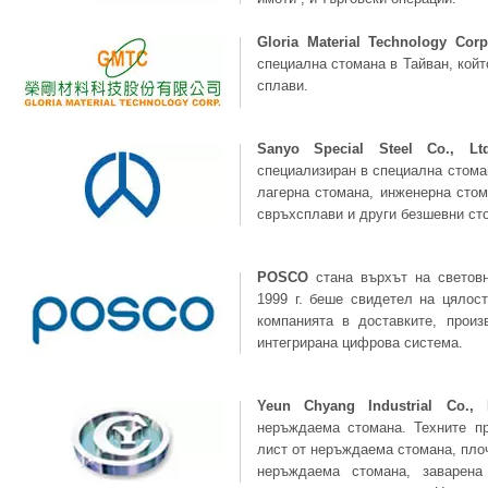
Gloria Material Technology Cor
специална стомана в Тайван, койт
сплави.
Sanyo Special Steel Co., Ltd
специализиран в специална стома
лагерна стомана, инженерна стом
свръхсплави и други безшевни ст
POSCO
стана върхът на световн
1999 г. беше свидетел на цялос
компанията в доставките, произ
интегрирана цифрова система.
Yeun Chyang Industrial Co., 
неръждаема стомана. Техните пр
лист от неръждаема стомана, пло
неръждаема стомана, заварен