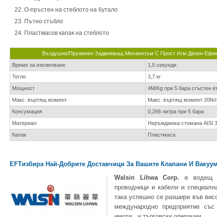
О-пръстен на стеблото на бутало
Пътно стъбло
Пластмасов капак на стеблото
Въздушно/пружинен Задвижващ Механизъм С Прост Или Двоен Ефект 
Време за изключване
1,5 секунди
Тегло
3,7 кг
Мощност
4M/Kg при 5 бара сгъстен в
Макс. въртящ момент
Макс. въртящ момент 20N/
Консумация
0,266 литра при 5 бара
Материал
Неръждаема стомана AISI 
Капак
Пластмаса
EFTизбира Най-Добрите Доставчици За Вашите Клапани И Вакуу
Walsin Lihwa Corp.
е водещ п
проводници и кабели и специалн
така успешно се разшири във вис
международно предприятие със 
имоти , и търговски операции.