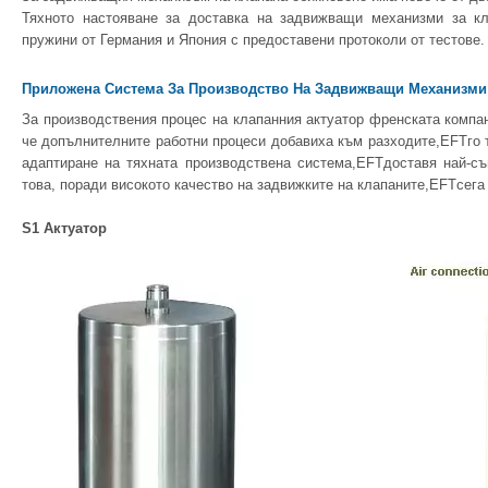
Тяхното настояване за доставка на задвижващи механизми за к
пружини от Германия и Япония с предоставени протоколи от тестове.
Приложена Система За Производство На Задвижващи Механизми
За производствения процес на клапанния актуатор френската компа
че допълнителните работни процеси добавиха към разходите,EFTго 
адаптиране на тяхната производствена система,EFTдоставя най-съ
това, поради високото качество на задвижките на клапаните,EFTсега 
S1 Актуатор