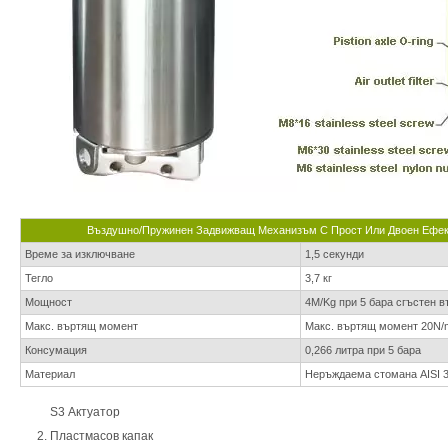
Въздушно/пружинен Задвижващ Механизъм С Прост Или Двоен Ефект 
Време за изключване
1,5 секунди
Тегло
3,7 кг
Мощност
4M/Kg при 5 бара сгъстен в
Макс. въртящ момент
Макс. въртящ момент 20N/
Консумация
0,266 литра при 5 бара
Материал
Неръждаема стомана AISI 
S3 Актуатор
Пластмасов капак