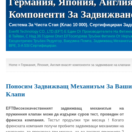
Германия, Япония, Англи
Компоненти За Задвижван
Система За Чиста Стая (клас 10 000). Сертифициран З
Everfit Technology CO., LTD.(EFT) Е Един От Производителите На Фити
В Тайван, С Над 36 Години Опит.EFTосигурява Тръбни Фитинги От Неръж
Ексцентричен Тръбен Редуктор, Вакуумна Помпа, Задвижващ Механизъм
BPE, 3-A SSI Сертифициран.
Home
» Германия, Япония, Англия внасят компоненти за задвижване на клапани
Поносим Задвижващ Механизъм За Ваши
Клапи
EFTВисококачественият задвижващ механизъм на
пружинния клапан може да издържи суров тест, проведен от
френска компания.
Тестът продължи три месеца！Когато
френската компания получи пробните задвижващи механизми на
клапаните, те прекараха три месеца, за да тестват пружините 2