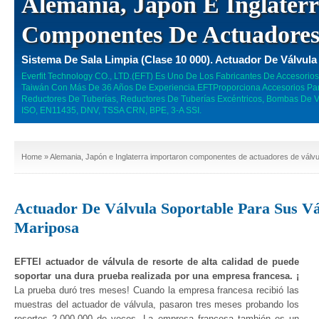
Alemania, Japón E Inglater
Componentes De Actuadores
Sistema De Sala Limpia (clase 10 000). Actuador De Válvula 
Everfit Technology CO., LTD.(EFT) Es Uno De Los Fabricantes De Accesorio
Taiwán Con Más De 36 Años De Experiencia.EFTProporciona Accesorios Para
Reductores De Tuberías, Reductores De Tuberías Excéntricos, Bombas De Va
ISO, EN11435, DNV, TSSA CRN, BPE, 3-A SSI.
Home
» Alemania, Japón e Inglaterra importaron componentes de actuadores de válvu
Actuador De Válvula Soportable Para Sus Vá
Mariposa
EFTEl actuador de válvula de resorte de alta calidad de puede
soportar una dura prueba realizada por una empresa francesa. ¡
La prueba duró tres meses! Cuando la empresa francesa recibió las
muestras del actuador de válvula, pasaron tres meses probando los
resortes 2.000.000 de veces. La empresa francesa también es un