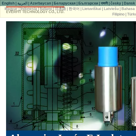
English
|
العربية
|
Azərbaycan
|
Беларуская
|
Български
|
বাঙ্গালী
|
česky
|
Dansk
Magyar
|
Indonesia
|
Italiano
|
日本語
|
한국어
|
Lietuviškai
|
Latviešu
|
Bahasa 
EVERFIT TECHNOLOGY CO., LTD.
Filipino
|
Türk