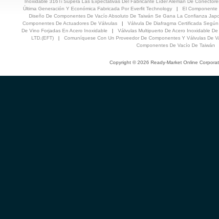
Inoxidable 316Ti Supera Las Expectativas Del Fabricante Líder Alemán De Conectores
Última Generación Y Económica Fabricada Por Everfit Technology
|
El Componente 
Diseño De Componentes De Vacío Absoluto De Taiwán Se Gana La Confianza Jap
Componentes De Actuadores De Válvulas
|
Válvula De Diafragma Certificada Seg
De Vino Forjadas En Acero Inoxidable
|
Válvulas Multipuerto De Acero Inoxidable De
LTD.(EFT)
|
Comuníquese Con Un Proveedor De Componentes Y Válvulas De Va
Componentes De Vacío De Taiwán
Copyright © 2026 Ready-Market Online Corporat