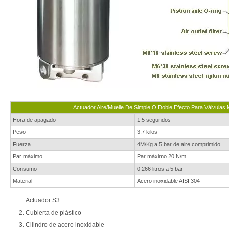
Actuador Aire/Muelle De Simple O Doble Efecto Para Válvulas
Hora de apagado
1,5 segundos
Peso
3,7 kilos
Fuerza
4M/Kg a 5 bar de aire comprimido.
Par máximo
Par máximo 20 N/m
Consumo
0,266 litros a 5 bar
Material
Acero inoxidable AISI 304
Actuador S3
Cubierta de plástico
Cilindro de acero inoxidable