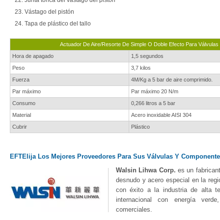
Junta tórica del vástago del pistón
Vástago del pistón
Tapa de plástico del tallo
Actuador De Aire/resorte De Simple O Doble Efecto Para Válvula
Hora de apagado
1,5 segundos
Peso
3,7 kilos
Fuerza
4M/Kg a 5 bar de aire comprimido.
Par máximo
Par máximo 20 N/m
Consumo
0,266 litros a 5 bar
Material
Acero inoxidable AISI 304
Cubrir
Plástico
EFTElija Los Mejores Proveedores Para Sus Válvulas Y Componente
Walsin Lihwa Corp.
es un fabricant
desnudo y acero especial en la reg
con éxito a la industria de alta 
internacional con energía verde
comerciales.