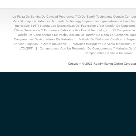
La Pieza De Bomba De Cavidad Progresiva (PC) De Everfit Technology Cumple Con Lo
Para Montaje De Tuberías De Everfit Technology Supera Las Expectativas De Los Clie
Inoxidable 316Ti Supera Las Expectativas Del Fabricante Líder Alemán De Conectores
Última Generación Y Económica Fabricada Por Everfit Technology
|
El Componente 
Diseño De Componentes De Vacío Absoluto De Taiwán Se Gana La Confianza Jap
Componentes De Actuadores De Válvulas
|
Válvula De Diafragma Certificada Seg
De Vino Forjadas En Acero Inoxidable
|
Válvulas Multipuerto De Acero Inoxidable De
LTD.(EFT)
|
Comuníquese Con Un Proveedor De Componentes Y Válvulas De Va
Componentes De Vacío De Taiwán
Copyright © 2026 Ready-Market Online Corporat