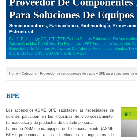
Proveedor De Componentes 
Para Soluciones De Equipos
Semiconductores, Farmacéutica, Biotecnología, Procesamie
Estructural
Everfit Technology CO., LTD.(EFT) Es Uno De Los Fabricantes De Accesorio
Taiwán Con Más De 36 Años De Experiencia.EFTProporciona Accesorios Para
Reductores De Tuberías, Reductores De Tuberías Excéntricos, Bombas De Va
ISO, EN11435, DNV, TSSA CRN, BPE, 3-A SSI.
Home
»
Categoría
» Proveedor de componentes de vacío y BPE para soluciones de e
BPE
Los accesorios ASME BPE satisfacen las necesidades de
quienes participan en las industrias de bioprocesamiento,
farmacéutica y de productos de cuidado personal.
La norma ASME para equipos de bioprocesamiento (ASME
BPE) proporciona a los diseñadores e ingenieros de