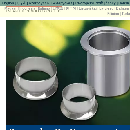
English
|
العربية
|
Azərbaycan
|
Беларуская
|
Български
|
বাঙ্গালী
|
česky
|
Dansk
Magyar
|
Indonesia
|
Italiano
|
日本語
|
한국어
|
Lietuviškai
|
Latviešu
|
Bahasa 
EVERFIT TECHNOLOGY CO., LTD.
Filipino
|
Türk