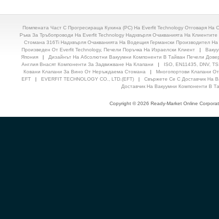
Помпената Част С Прогресираща Кухина (PC) На Everfit Technology Отговаря На
Ръка За Тръбопроводи На Everfit Technology Надхвърля Очакванията На Клиентите
Стомана 316Ti Надхвърля Очакванията На Водещия Германски Производител На Ко
Произведен От Everfit Technology, Печели Поръчка На Израелски Клиент
|
Вакуу
Япония
|
Дизайнът На Абсолютни Вакуумни Компоненти В Тайван Печели Дове
Англия Внасят Компоненти За Задвижване На Клапани
|
ISO, EN11435, DNV, 
Ковани Клапани За Вино От Неръждаема Стомана
|
Многопортови Клапани О
EFT
|
EVERFIT TECHNOLOGY CO., LTD.(EFT)
|
Свържете Се С Доставчик На 
Доставчик На Вакуумни Компоненти В Т
Copyright © 2026 Ready-Market Online Corporat