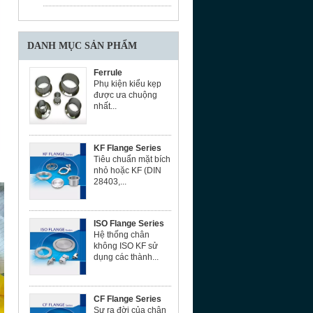
DANH MỤC SẢN PHẨM
Ferrule
Phụ kiện kiểu kẹp
được ưa chuộng
nhất...
KF Flange Series
Tiêu chuẩn mặt bích
nhỏ hoặc KF (DIN
28403,...
ISO Flange Series
Hệ thống chân
không ISO KF sử
dụng các thành...
CF Flange Series
Sự ra đời của chân