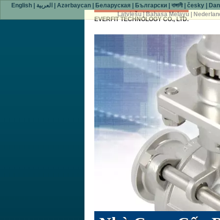
English
|
العربية
|
Azərbaycan
|
Беларуская
|
Български
|
বাঙ্গালী
|
česky
|
Dan
Latviešu
|
Bahasa Melayu
|
Nederlan
EVERFIT TECHNOLOGY CO., LTD.