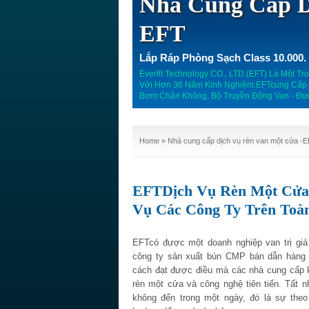
Nhà Cung Cấp D
EFT
Lắp Ráp Phòng Sạch Class 10.000.
Everfit Technology CO., LTD.(EFT) Là Một 
Với Hơn 36 Năm Kinh Nghiệm.EFTcung Cấp P
Bơm Chân Không, Bộ Truyền Động Van - Đư
Home
» Nhà cung cấp dịch vụ rèn van một cửa -
EFTDịch Vụ Rèn Một Cửa 
Vụ Các Công Ty Trên Toàn
EFTcó được một doanh nghiệp van trị giá 
công ty sản xuất bùn CMP bán dẫn hàng
cách đạt được điều mà các nhà cung cấp k
rèn một cửa và công nghệ tiên tiến. Tất 
không đến trong một ngày, đó là sự theo