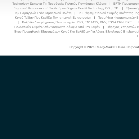
Technology Ξεπερνά Τις Προσδοκίες Πελατών Παγκόσμιας Κλάσης
|
EFTΗ Πρωτοποριακ
Γερμανού Κατασκευαστή Συνδετήρων Υγρών.Everfit Technology CO., LTD.
|
Εξοικονό
Την Παραγγελία Ενός Ισραηλινού Πελάτη
|
Το Εξάρτημα Κενού Υψηλής Ποιότητας Της 
Κενού Ταϊβάν Που Κερδίζει Την Ιαπωνική Εμπιστοσύνη
|
Προμήθεια Φαρμακευτικών Β
|
Βαλβίδα Διαφράγματος Πιστοποιημένη ISO, EN11435, DNV, TSSA CRN, BPE
|
Πολλαπλών Θυρών Από Ανοξείδωτο Χάλυβα Από Την Ταϊβάν
|
Πάροχος Υπηρεσιών Β
Έναν Προμηθευτή Εξαρτημάτων Κενού Και Βαλβίδων Για Λύσεις Εξοπλισμού Επεξεργασ
L
Copyright © 2026 Ready-Market Online Corporat