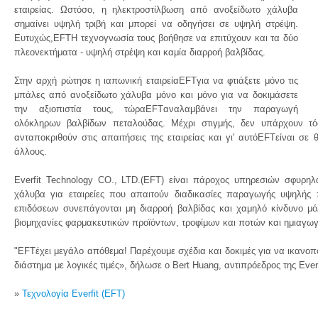
εταιρείας. Ωστόσο, η ηλεκτροστίλβωση από ανοξείδωτο χάλυβα
σημαίνει υψηλή τριβή και μπορεί να οδηγήσει σε υψηλή στρέψη.
Ευτυχώς,EFTΗ τεχνογνωσία τους βοήθησε να επιτύχουν και τα δύο
πλεονεκτήματα - υψηλή στρέψη και καμία διαρροή βαλβίδας.
Στην αρχή ρώτησε η ιαπωνική εταιρείαEFTγια να φτιάξετε μόνο τις
μπάλες από ανοξείδωτο χάλυβα μόνο και μόνο για να δοκιμάσετε
την αξιοπιστία τους, τώραEFTαναλαμβάνει την παραγωγή
ολόκληρων βαλβίδων πεταλούδας. Μέχρι στιγμής, δεν υπάρχουν τόσ
ανταποκριθούν στις απαιτήσεις της εταιρείας και γι' αυτόEFTείναι σ
άλλους.
Everfit Technology CO., LTD.(EFT) είναι πάροχος υπηρεσιών σφυρη
χάλυβα για εταιρείες που απαιτούν διαδικασίες παραγωγής υψηλής
επιδόσεων συνεπάγονται μη διαρροή βαλβίδας και χαμηλό κίνδυνο μόλυ
βιομηχανίες φαρμακευτικών προϊόντων, τροφίμων και ποτών και ημιαγω
"EFTέχει μεγάλο απόθεμα! Παρέχουμε σχέδια και δοκιμές για να ικανοπο
διάστημα με λογικές τιμές», δήλωσε ο Bert Huang, αντιπρόεδρος της Everf
»
Τεχνολογία Everfit (EFT)