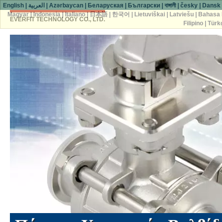
English
|
العربية
|
Azərbaycan
|
Беларуская
|
Български
|
বাঙ্গালী
|
česky
|
Dansk
Magyar
|
Indonesia
|
Italiano
|
日本語
|
한국어
|
Lietuviškai
|
Latviešu
|
Bahasa 
EVERFIT TECHNOLOGY CO., LTD.
Filipino
|
Türk