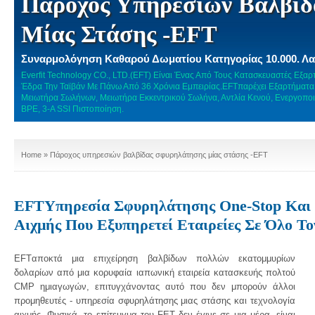
Πάροχος Υπηρεσιών Βαλβίδ
Μίας Στάσης -EFT
Συναρμολόγηση Καθαρού Δωματίου Κατηγορίας 10.000. Λα
Everfit Technology CO., LTD.(EFT) Είναι Ένας Από Τους Κατασκευαστές Εξ
Έδρα Την Ταϊβάν Με Πάνω Από 36 Χρόνια Εμπειρίας.EFTπαρέχει Εξαρτήματα
Μειωτήρα Σωλήνων, Μειωτήρα Εκκεντρικού Σωλήνα, Αντλία Κενού, Ενεργοπο
BPE, 3-A SSI Πιστοποίηση.
Home
» Πάροχος υπηρεσιών βαλβίδας σφυρηλάτησης μίας στάσης -EFT
EFTΥπηρεσία Σφυρηλάτησης One-Stop Και 
Αιχμής Που Εξυπηρετεί Εταιρείες Σε Όλο Τ
EFTαποκτά μια επιχείρηση βαλβίδων πολλών εκατομμυρίων
δολαρίων από μια κορυφαία ιαπωνική εταιρεία κατασκευής πολτού
CMP ημιαγωγών, επιτυγχάνοντας αυτό που δεν μπορούν άλλοι
προμηθευτές - υπηρεσία σφυρηλάτησης μιας στάσης και τεχνολογία
αιχμής. Φυσικά, το επίτευγμα του FET δεν έγινε σε μια μέρα, είναι