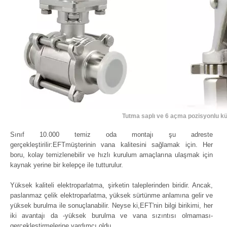
Tutma saplı ve 6 açma pozisyonlu k
Sınıf 10.000 temiz oda montajı şu adreste
gerçekleştirilir:EFTmüşterinin vana kalitesini sağlamak için. Her
boru, kolay temizlenebilir ve hızlı kurulum amaçlarına ulaşmak için
kaynak yerine bir kelepçe ile tutturulur.
Yüksek kaliteli elektroparlatma, şirketin taleplerinden biridir. Ancak,
paslanmaz çelik elektroparlatma, yüksek sürtünme anlamına gelir ve
yüksek burulma ile sonuçlanabilir. Neyse ki,EFT'nin bilgi birikimi, her
iki avantajı da -yüksek burulma ve vana sızıntısı olmaması-
gerçekleştirmelerine yardımcı oldu.