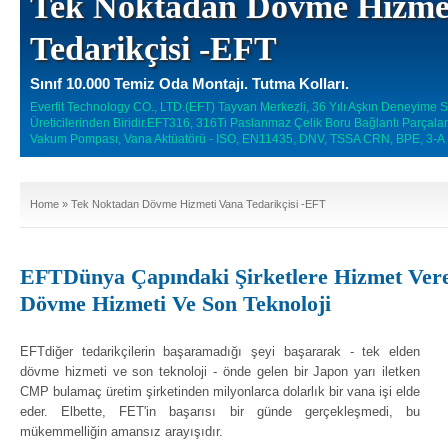
Tek Noktadan Dövme Hizme
Tedarikçisi -EFT
Sınıf 10.000 Temiz Oda Montajı. Tutma Kolları.
Everfit Technology CO., LTD.(EFT) Tayvan Merkezli, 36 Yılı Aşkın Deneyime 
Üreticilerinden Biridir.EFT316, 316Ti Paslanmaz Çelik Boru Bağlantı Parçala
Vakum Pompası, Vana Aktüatörü - ISO, EN11435, DNV, TSSA CRN, BPE, 3-A SSI 
Home
» Tek Noktadan Dövme Hizmeti Vana Tedarikçisi -EFT
EFTDünya Çapındaki Şirketlere Hizmet Ver
Dövme Hizmeti Ve Son Teknoloji
EFTdiğer tedarikçilerin başaramadığı şeyi başararak - tek elden
dövme hizmeti ve son teknoloji - önde gelen bir Japon yarı iletken
CMP bulamaç üretim şirketinden milyonlarca dolarlık bir vana işi elde
eder. Elbette, FET'in başarısı bir günde gerçekleşmedi, bu
mükemmelliğin amansız arayışıdır.