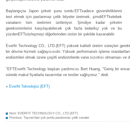
Başlangıçta Japon şirketi şunu sordu:EFTsadece güvenilirliklerini
test etmek için paslanmaz çelik bilyeler üretmek, şimdiEFTkelebek
vanaların tüm üretimini üstleniyor. Şimdiye kadar şirketin
gereksinimlerini karşılayabilecek çok fazla tedarikçi yok ve bu
yüzdenEFTsözleşmeyi diğerlerinden üstün bir şekilde kazanabilir.
Everfit Technology CO., LTD.(EFT) yüksek kaliteli üretim süreçleri gerek
bir dövme hizmeti sağlayıcısıdır. Yüksek performanslı işleme standartları,
endüstrileri olmak üzere çeşitli endüstrilerde vana sızıntısı olmaması ve 
"EFTEverfit Technology başkan yardımcısı Bert Huang, "Geniş bir envante
sürede makul fiyatlarla tasarımlar ve testler sağlıyoruz." dedi.
»
Everfit Teknolojisi (EFT)
Next:
EVERFIT TECHNOLOGY CO., LTD.(EFT)
Previous:
Tayvan'dan çok portlu paslanmaz çelik vanalar