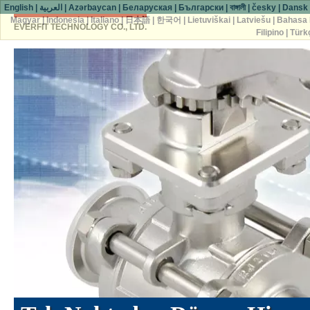
English
|
العربية
|
Azərbaycan
|
Беларуская
|
Български
|
বাঙ্গালী
|
česky
|
Dansk
Magyar
|
Indonesia
|
Italiano
|
日本語
|
한국어
|
Lietuviškai
|
Latviešu
|
Bahasa 
EVERFIT TECHNOLOGY CO., LTD.
Filipino
|
Türk