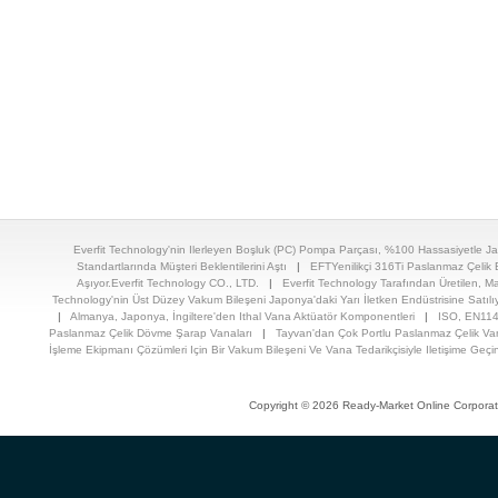
Everfit Technology'nin Ilerleyen Boşluk (PC) Pompa Parçası, %100 Hassasiyetle Ja
Standartlarında Müşteri Beklentilerini Aştı
|
EFTYenilikçi 316Ti Paslanmaz Çelik Bo
Aşıyor.Everfit Technology CO., LTD.
|
Everfit Technology Tarafından Üretilen, Ma
Technology'nin Üst Düzey Vakum Bileşeni Japonya'daki Yarı İletken Endüstrisine Satılı
|
Almanya, Japonya, İngiltere'den Ithal Vana Aktüatör Komponentleri
|
ISO, EN114
Paslanmaz Çelik Dövme Şarap Vanaları
|
Tayvan'dan Çok Portlu Paslanmaz Çelik Va
İşleme Ekipmanı Çözümleri Için Bir Vakum Bileşeni Ve Vana Tedarikçisiyle Iletişime Geçi
Copyright © 2026 Ready-Market Online Corporat