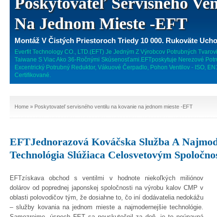
Poskytovateľ Servisného Ven
Na Jednom Mieste -EFT
Montáž V Čistých Priestoroch Triedy 10 000. Rukoväte Uch
Everfit Technology CO., LTD.(EFT) Je Jedným Z Výrobcov Potrubných Tvarov
Taiwane S Viac Ako 36-Ročnými Skúsenosťami.EFTposkytuje Nerezové Potru
Excentrický Potrubný Reduktor, Vákuové Čerpadlo, Pohon Ventilov - ISO, 
Certifikované.
Home
» Poskytovateľ servisného ventilu na kovanie na jednom mieste -EFT
EFTJednorazová Kováčska Služba A Najmod
Technológia Slúžiaca Celosvetovým Spoločno
EFTzískava obchod s ventilmi v hodnote niekoľkých miliónov
dolárov od poprednej japonskej spoločnosti na výrobu kalov CMP v
oblasti polovodičov tým, že dosiahne to, čo iní dodávatelia nedokážu
– služby kovania na jednom mieste a najmodernejšie technológie.
Samozrejme, úspech FET sa neuskutočnil za deň, je to neúnavná