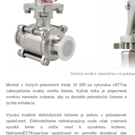
Guľový ventil s rukoväťou a 6 poloha
Montáž v čistých priestoroch triedy 10 000 sa vykonáva vEFTna
zabezpečenie kvality ventilu klienta. Každá rúrka je pripevnená
svorkou namiesto zvárania, aby sa dosiahlo jednoduché čistenie a
rýchla inštalácia.
Vysoko kvalitné elektrolytické leštenie je jednou z požiadaviek
spoločnosti. Elektroleštenie nehrdzavejúcej ocele však znamená
vysoké trenie a môže viesť k vysokému krúteniu.
NašťastieEFTKnow-how spoločnosti im pomohlo dosiahnuť obe