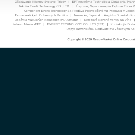
Očakávania Klientov Svetovej Triedy
|
EFTinovatívna Technológia Obrábania Tvaro
Tekutín.Everfit Technology CO., LTD.
|
Úsporné, Najmodernejšie Fajkové Tričko 
Komponent Everfit Technology Sa Predáva Polovodičovému Priemyslu V Japon
Farmaceutických Odberových Ventilov
|
Nemecko, Japonsko, Anglicko Dovážalo Ko
Dodávka Vákuových Komponentov A Armatúr
|
Nerezové Kované Ventily Na Víno
Jednom Mieste -EFT
|
EVERFIT TECHNOLOGY CO., LTD.(EFT)
|
Kontaktujte Dodá
Dopyt Taiwanskému Dodávateľovi Vákuových K
Copyright © 2026 Ready-Market Online Corporat