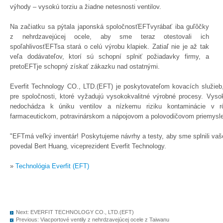
výhody – vysokú torziu a žiadne netesnosti ventilov.
Na začiatku sa pýtala japonská spoločnosťEFTvyrábať iba guľôčky
z nehrdzavejúcej ocele, aby sme teraz otestovali ich
spoľahlivosťEFTsa stará o celú výrobu klapiek. Zatiaľ nie je až tak
veľa dodávateľov, ktorí sú schopní splniť požiadavky firmy, a
pretoEFTje schopný získať zákazku nad ostatnými.
Everfit Technology CO., LTD.(EFT) je poskytovateľom kovacích služieb,
pre spoločnosti, ktoré vyžadujú vysokokvalitné výrobné procesy. Vy
nedochádza k úniku ventilov a nízkemu riziku kontaminácie v r
farmaceutickom, potravinárskom a nápojovom a polovodičovom priemysle
"EFTmá veľký inventár! Poskytujeme návrhy a testy, aby sme splnili va
povedal Bert Huang, viceprezident Everfit Technology.
»
Technológia Everfit (EFT)
Next:
EVERFIT TECHNOLOGY CO., LTD.(EFT)
Previous:
Viacportové ventily z nehrdzavejúcej ocele z Taiwanu