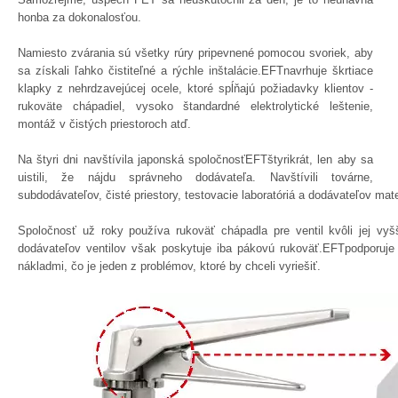
honba za dokonalosťou.
Namiesto zvárania sú všetky rúry pripevnené pomocou svoriek, aby
sa získali ľahko čistiteľné a rýchle inštalácie.EFTnavrhuje škrtiace
klapky z nehrdzavejúcej ocele, ktoré spĺňajú požiadavky klientov -
rukoväte chápadiel, vysoko štandardné elektrolytické leštenie,
montáž v čistých priestoroch atď.
Na štyri dni navštívila japonská spoločnosťEFTštyrikrát, len aby sa
uistili, že nájdu správneho dodávateľa. Navštívili továrne,
subdodávateľov, čisté priestory, testovacie laboratóriá a dodávateľov mat
Spoločnosť už roky používa rukoväť chápadla pre ventil kvôli jej v
dodávateľov ventilov však poskytuje iba pákovú rukoväť.EFTpodporuje 
nákladmi, čo je jeden z problémov, ktoré by chceli vyriešiť.