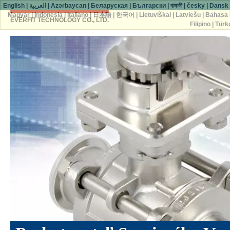
English
|
العربية
|
Azərbaycan
|
Беларуская
|
Български
|
বাঙ্গালী
|
česky
|
Dansk
Magyar
|
Indonesia
|
Italiano
|
日本語
|
한국어
|
Lietuviškai
|
Latviešu
|
Bahasa 
EVERFIT TECHNOLOGY CO., LTD.
Filipino
|
Türk