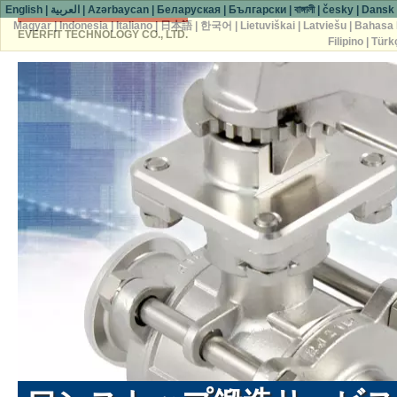
English
|
العربية
|
Azərbaycan
|
Беларуская
|
Български
|
বাঙ্গালী
|
česky
|
Dansk
Magyar
|
Indonesia
|
Italiano
|
日本語
|
한국어
|
Lietuviškai
|
Latviešu
|
Bahasa 
EVERFIT TECHNOLOGY CO., LTD.
Filipino
|
Türk