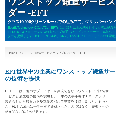
ワンストップ鍛造サービ
ダー -EFT
クラス10,000クリーンルームでの組み立て。グリッパーハン
Everfit Technology CO., LTD.（EFT）は、36年以上の経験を持
EFT316、316Ti ステンレス鋼製パイプ継手、パイプレデューサー、偏心
ターを提供します - ISO、EN11435、DNV、TSSA CRN、BPE、3-A SSI 認定
Home
» ワンストップ鍛造サービスバルブプロバイダー -EFT
EFT世界中の企業にワンストップ鍛造サ
の技術を提供
EFTFET は、他のサプライヤーが実現できないワンストップ鍛造サ
ービスと最先端の技術を実現し、日本の大手半導体 CMP スラリー
製造会社から数百万ドル規模のバルブ事業を獲得しました。もちろ
ん、FET の成果は一朝一夕で達成されたものではなく、完璧さへの
絶え間ない追求の結果です。