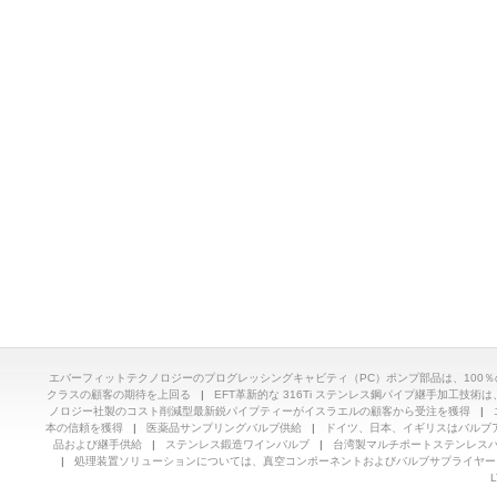
エバーフィットテクノロジーのプログレッシングキャビティ（PC）ポンプ部品は、100
クラスの顧客の期待を上回る
|
EFT革新的な 316Ti ステンレス鋼パイプ継手加工技術は、ドイ
ノロジー社製のコスト削減型最新鋭パイプティーがイスラエルの顧客から受注を獲得
|
本の信頼を獲得
|
医薬品サンプリングバルブ供給
|
ドイツ、日本、イギリスはバルブ
品および継手供給
|
ステンレス鍛造ワインバルブ
|
台湾製マルチポートステンレス
|
処理装置ソリューションについては、真空コンポーネントおよびバルブサプライヤー
L