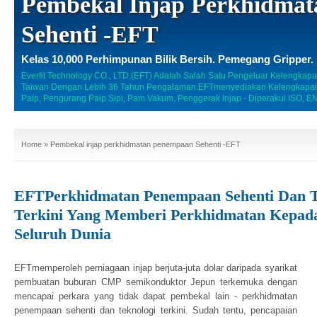
Pembekal Injap Perkhidma
Sehenti -EFT
Kelas 10,000 Perhimpunan Bilik Bersih. Pemegang Gripper.
Everfit Technology CO., LTD.(EFT) Adalah Salah Satu Pengeluar Kelengkapa
Taiwan Dengan Lebih 36 Tahun Pengalaman.EFTmenyediakan Kelengkapan P
Paip, Pengurang Paip Sipi, Pam Vakum, Penggerak Injap - Diperakui ISO, 
Home
» Pembekal injap perkhidmatan penempaan Sehenti -EFT
EFTPerkhidmatan Penempaan Sehenti Dan T
Terkini Yang Memberi Perkhidmatan Kepada
Seluruh Dunia
EFTmemperoleh perniagaan injap berjuta-juta dolar daripada syarikat
pembuatan buburan CMP semikonduktor Jepun terkemuka dengan
mencapai perkara yang tidak dapat pembekal lain - perkhidmatan
penempaan sehenti dan teknologi terkini. Sudah tentu, pencapaian