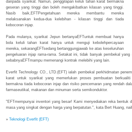
daripada syarikat. Namun, penggilapan keluli tahan karat bermakna
geseran yang tinggi dan boleh mengakibatkan kilasan yang tinggi.
Nasib baik,EFTPengetahuan mereka membantu mereka
melaksanakan kedua-dua kelebihan - kilasan tinggi dan tiada
kebocoran injap.
Pada mulanya, syarikat Jepun bertanyaEFTuntuk membuat hanya
bola keluli tahan karat hanya untuk menguji kebolehpercayaan
mereka, sekarangEFTsedang bertanggungjawab ke atas keseluruhan
pengeluaran injap rama-rama. Setakat ini, tidak banyak pembekal yang
sebabnyaEFTmampu memenangi kontrak melebihi yang lain.
Everfit Technology CO., LTD.(EFT) ialah pembekal perkhidmatan penemp
karat untuk syarikat yang memerlukan proses pembuatan berkualiti 
bermakna tiada kebocoran injap dan risiko pencemaran yang rendah dala
farmaseutikal, makanan dan minuman serta semikonduktor.
"EFTmempunyai inventori yang besar! Kami menyediakan reka bentuk d
masa yang singkat dengan harga yang berpatutan.", kata Bert Huang, naib
»
Teknologi Everfit (EFT)