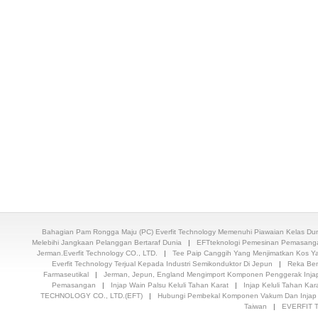
Bahagian Pam Rongga Maju (PC) Everfit Technology Memenuhi Piawaian Kelas D
Melebihi Jangkaan Pelanggan Bertaraf Dunia
|
EFTteknologi Pemesinan Pemasangan
Jerman.Everfit Technology CO., LTD.
|
Tee Paip Canggih Yang Menjimatkan Kos Ya
Everfit Technology Terjual Kepada Industri Semikonduktor Di Jepun
|
Reka Be
Farmaseutikal
|
Jerman, Jepun, England Mengimport Komponen Penggerak Inja
Pemasangan
|
Injap Wain Palsu Keluli Tahan Karat
|
Injap Keluli Tahan Kar
TECHNOLOGY CO., LTD.(EFT)
|
Hubungi Pembekal Komponen Vakum Dan Injap 
Taiwan
|
EVERFIT T