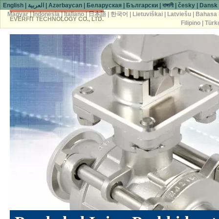
English
|
العربية
|
Azərbaycan
|
Беларуская
|
Български
|
বাঙ্গালী
|
česky
|
Dansk
Magyar
|
Indonesia
|
Italiano
|
日本語
|
한국어
|
Lietuviškai
|
Latviešu
|
Bahasa 
EVERFIT TECHNOLOGY CO., LTD.
Filipino
|
Türk