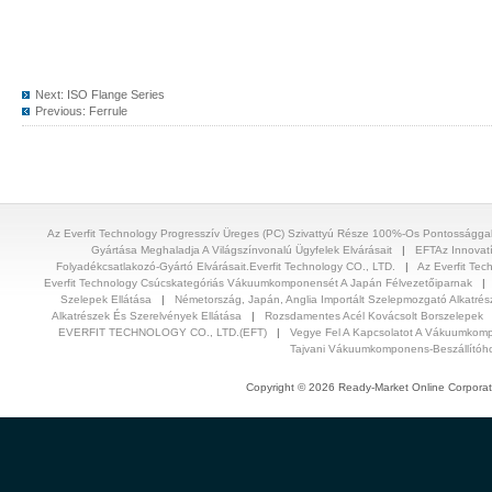
Next:
ISO Flange Series
Previous:
Ferrule
Az Everfit Technology Progresszív Üreges (PC) Szivattyú Része 100%-Os Pontosságga
Gyártása Meghaladja A Világszínvonalú Ügyfelek Elvárásait
|
EFTAz Innovat
Folyadékcsatlakozó-Gyártó Elvárásait.Everfit Technology CO., LTD.
|
Az Everfit Tec
Everfit Technology Csúcskategóriás Vákuumkomponensét A Japán Félvezetőiparnak
Szelepek Ellátása
|
Németország, Japán, Anglia Importált Szelepmozgató Alkatrés
Alkatrészek És Szerelvények Ellátása
|
Rozsdamentes Acél Kovácsolt Borszelepek
EVERFIT TECHNOLOGY CO., LTD.(EFT)
|
Vegye Fel A Kapcsolatot A Vákuumkomp
Tajvani Vákuumkomponens-Beszállítóh
Copyright © 2026 Ready-Market Online Corporat