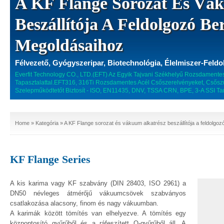
A KF Flange Sorozat És Vá
Beszállítója A Feldolgozó Be
Megoldásaihoz
Félvezető, Gyógyszeripar, Biotechnológia, Élelmiszer-Feldo
Everfit Technology CO., LTD.(EFT) Az Egyik Tajvani Székhelyű Rozsdamente
Tapasztalattal.EFT316, 316Ti Rozsdamentes Acél Csőszerelvényeket, Csőszűk
Szelepműködtetőt Biztosít - ISO, EN11435, DNV, TSSA CRN, BPE, 3-A SSI Ta
Home
»
Kategória
» A KF Flange sorozat és vákuum alkatrész beszállítója a feldolg
KF Flange Series
A kis karima vagy KF szabvány (DIN 28403, ISO 2961) a
DN50 névleges átmérőjű vákuumcsövek szabványos
csatlakozása alacsony, finom és nagy vákuumban.
A karimák között tömítés van elhelyezve. A tömítés egy
központosító gyűrűből és a ráfeszített O-gyűrűből áll. A