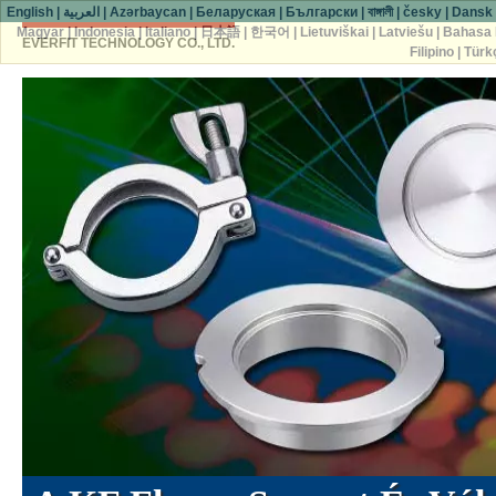
English
|
العربية
|
Azərbaycan
|
Беларуская
|
Български
|
বাঙ্গালী
|
česky
|
Dansk
Magyar
|
Indonesia
|
Italiano
|
日本語
|
한국어
|
Lietuviškai
|
Latviešu
|
Bahasa 
EVERFIT TECHNOLOGY CO., LTD.
Filipino
|
Türk