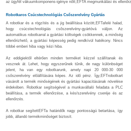
az ügyfél vákuumkomponens-igénye nőtt,EFTA megmunkálási és ellenőrzési 
Robotkaros Csúcstechnológiás Csőszerelvény Gyártás
A robotkar és a rögzítés és a jig beállítása között,EFTafelé halad,
hogy csúcstechnológiás csőszerelvény-gyártóvá váljon. Az
automatikus robotkarral a gyártási költségek csökkennek, a minőség
ellenőrizhető, a gyártási képesség pedig rendkívül hatékony. Nincs
többé emberi hiba vagy kézi hiba.
Az eddigiektől eltérően minden terméket kézzel szállítanak és
vesznek át. Lehet, hogy egyszerűnek tűnik, de nagy különbséget
jelent, ha van egy robotkarunk, amely napi 20 000-30 000
csőszerelvény előállítására képes. Az idő pénz. Így,EFTrobotkart
vásárolt a termék minőségének és gyártási kapacitásának növelése
érdekében. Robotkar segítségével a munkavállaló feladata a PLC
beállítása, a termék ellenőrzése, a kés/szerelvény cseréje és az
ellenőrzés.
A robotkar segítettEFTa határidők nagy pontosságú betartása, így
jobb, állandó termékminőséget biztosít.