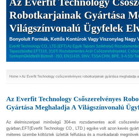
Az Everfit Technology Csősz
Robotkarjainak Gyártása M
Világszínvonalú Ügyfelek El
Bonyolult Formák, Kettős Kontúrok Vagy Viszonylag Nagy 
Everfit Technology CO., LTD.(EFT) Az Egyik Tajvani Székhelyű Rozsdamente
Tapasztalattal.EFT316, 316Ti Rozsdamentes Acél Csőszerelvényeket, Csőszűk
Szelepműködtetőt Biztosít - ISO, EN11435, DNV, TSSA CRN, BPE, 3-A SSI Ta
Home
» Az Everfit Technology csőszerelvényes robotkarjainak gyártása meghaladja a 
Az Everfit Technology Csőszerelvényes Robo
Gyártása Meghaladja A Világszínvonalú Ügyf
Az élelmiszeripari minőségű 304-es rozsdamentes acél csőszerel
gyárban,EFT(Everfit Technology CO., LTD.) egyike volt azon kevés gyá
méteres üzembe költöztek üzletük felfutása és a munkadarab megnöveked