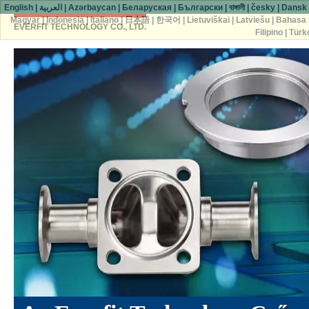
English
|
العربية
|
Azərbaycan
|
Беларуская
|
Български
|
বাঙ্গালী
|
česky
|
Dansk
Magyar
|
Indonesia
|
Italiano
|
日本語
|
한국어
|
Lietuviškai
|
Latviešu
|
Bahasa 
EVERFIT TECHNOLOGY CO., LTD.
Filipino
|
Türk