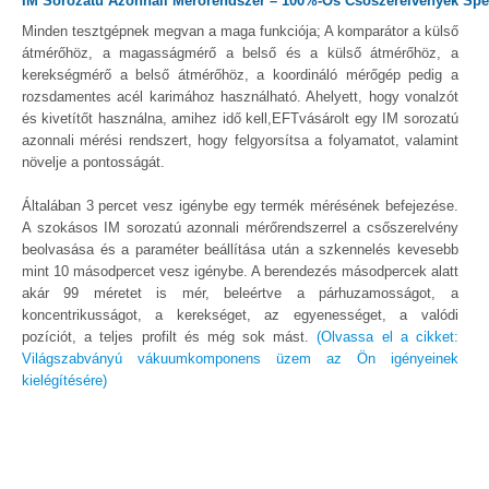
IM Sorozatú Azonnali Mérőrendszer – 100%-Os Csőszerelvények Spec
Minden tesztgépnek megvan a maga funkciója; A komparátor a külső
átmérőhöz, a magasságmérő a belső és a külső átmérőhöz, a
kerekségmérő a belső átmérőhöz, a koordináló mérőgép pedig a
rozsdamentes acél karimához használható. Ahelyett, hogy vonalzót
és kivetítőt használna, amihez idő kell,EFTvásárolt egy IM sorozatú
azonnali mérési rendszert, hogy felgyorsítsa a folyamatot, valamint
növelje a pontosságát.
Általában 3 percet vesz igénybe egy termék mérésének befejezése.
A szokásos IM sorozatú azonnali mérőrendszerrel a csőszerelvény
beolvasása és a paraméter beállítása után a szkennelés kevesebb
mint 10 másodpercet vesz igénybe. A berendezés másodpercek alatt
akár 99 méretet is mér, beleértve a párhuzamosságot, a
koncentrikusságot, a kerekséget, az egyenességet, a valódi
pozíciót, a teljes profilt és még sok mást.
(Olvassa el a cikket:
Világszabványú vákuumkomponens üzem az Ön igényeinek
kielégítésére)