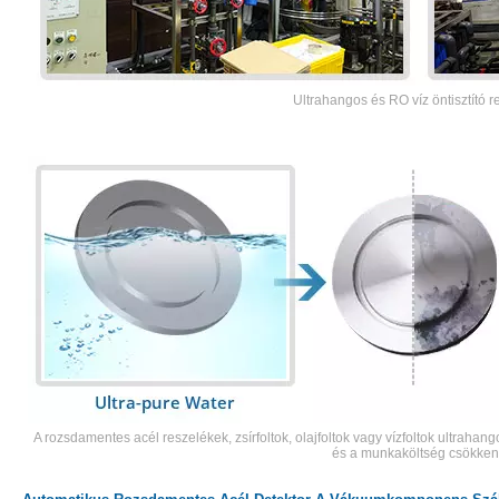
Ultrahangos és RO víz öntisztító 
A rozsdamentes acél reszelékek, zsírfoltok, olajfoltok vagy vízfoltok ultrahang
és a munkaköltség csökken