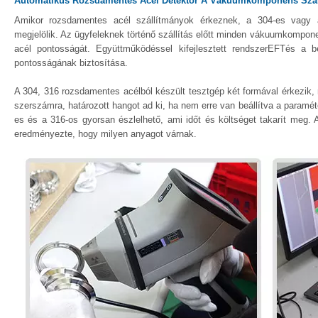
Automatikus Rozsdamentes Acél Detektor A Vákuumkomponens Száll
Amikor rozsdamentes acél szállítmányok érkeznek, a 304-es vagy a 
megjelölik. Az ügyfeleknek történő szállítás előtt minden vákuumkomponen
acél pontosságát. Együttműködéssel kifejlesztett rendszerEFTés a 
pontosságának biztosítása.
A 304, 316 rozsdamentes acélból készült tesztgép két formával érkezik
szerszámra, határozott hangot ad ki, ha nem erre van beállítva a param
es és a 316-os gyorsan észlelhető, ami időt és költséget takarít meg. 
eredményezte, hogy milyen anyagot várnak.