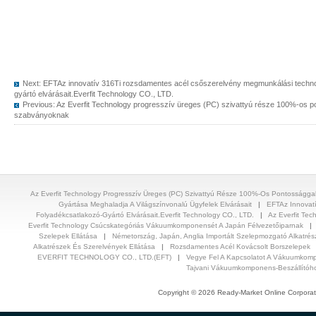
Next:
EFTAz innovatív 316Ti rozsdamentes acél csőszerelvény megmunkálási technol
gyártó elvárásait.Everfit Technology CO., LTD.
Previous:
Az Everfit Technology progresszív üreges (PC) szivattyú része 100%-os po
szabványoknak
Az Everfit Technology Progresszív Üreges (PC) Szivattyú Része 100%-Os Pontosságga
Gyártása Meghaladja A Világszínvonalú Ügyfelek Elvárásait
|
EFTAz Innovat
Folyadékcsatlakozó-Gyártó Elvárásait.Everfit Technology CO., LTD.
|
Az Everfit Tec
Everfit Technology Csúcskategóriás Vákuumkomponensét A Japán Félvezetőiparnak
Szelepek Ellátása
|
Németország, Japán, Anglia Importált Szelepmozgató Alkatrés
Alkatrészek És Szerelvények Ellátása
|
Rozsdamentes Acél Kovácsolt Borszelepek
EVERFIT TECHNOLOGY CO., LTD.(EFT)
|
Vegye Fel A Kapcsolatot A Vákuumkomp
Tajvani Vákuumkomponens-Beszállítóh
Copyright © 2026 Ready-Market Online Corporat