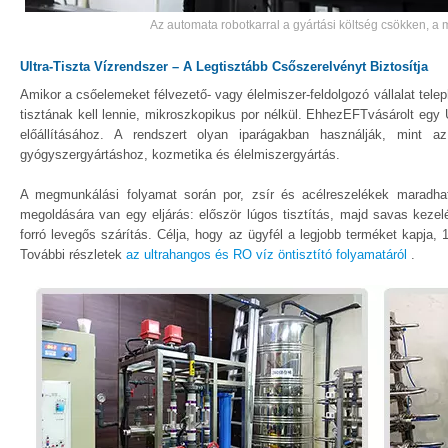
Az automata robotkarral a gyártási költség csökken, a 
Ultra-Tiszta Vízrendszer – A Legtisztább Csőszerelvényt Biztosítja
Amikor a csőelemeket félvezető- vagy élelmiszer-feldolgozó vállalat telep
tisztának kell lennie, mikroszkopikus por nélkül. EhhezEFTvásárolt egy 
előállításához. A rendszert olyan iparágakban használják, mint az
gyógyszergyártáshoz, kozmetika és élelmiszergyártás.
A megmunkálási folyamat során por, zsír és acélreszelékek maradh
megoldására van egy eljárás: először lúgos tisztítás, majd savas kezelé
forró levegős szárítás. Célja, hogy az ügyfél a legjobb terméket kapja, 
További részletek
az ultrahangos és RO víz öntisztító folyamatáról
.