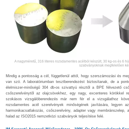
A nagyméretű, 316 literes rozsdamentes acélból készült, 30 kg-os és 6 
szabványoknak megfelelően kés
Mindig a pontosság a cél, függetlenül attól, hogy szerszámozási és me
van szó. A laboratóriumban tesztberendezést biztosítanak, de a pon
élelmiszer-minőségű 304 db-os szivattyú résztől a BPE félvezető c
csőszerelvénytől az olajcsövekhez, egy nagy, excenteres körökkel r
szokásos vizsgálóberendezés már nem fér el a vizsgálathoz köve
rozsdamentes acél szerelvények minőségének javítására, legyen a
harmonikacsatlakozás, csőszerelvény, adapter vagy membránszelep, a
halad az ISO2015 nemzetközi szabványok teljesítése felé.