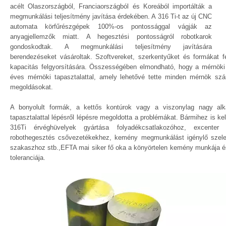
acélt Olaszországból, Franciaországból és Koreából importálták a
megmunkálási teljesítmény javítása érdekében. A 316 Ti-t az új CNC
automata körfűrészgépek 100%-os pontossággal vágják az
anyagjellemzők miatt. A hegesztési pontosságról robotkarok
gondoskodtak. A megmunkálási teljesítmény javítására
berendezéseket vásároltak. Szoftvereket, szerkentyűket és formákat fe
kapacitás felgyorsítására. Összességében elmondható, hogy a mérnöki 
éves mérnöki tapasztalattal, amely lehetővé tette minden mérnök sz
megoldásokat.
A bonyolult formák, a kettős kontúrok vagy a viszonylag nagy alkat
tapasztalattal lépésről lépésre megoldotta a problémákat. Bármihez is ke
316Ti érvéghüvelyek gyártása folyadékcsatlakozóhoz, excenter 
robothegesztés csővezetékekhez, kemény megmunkálást igénylő szel
szakaszhoz stb.,EFTA mai siker fő oka a könyörtelen kemény munkája és
toleranciája.