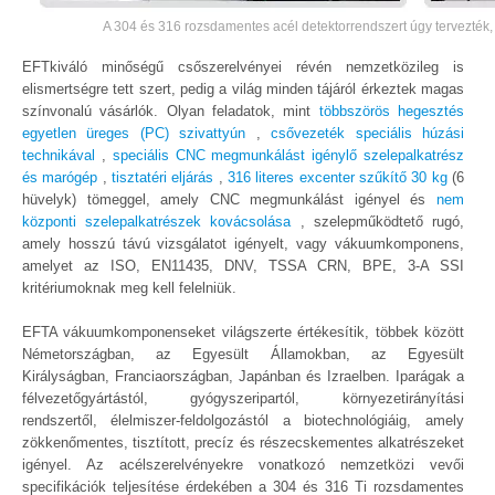
A 304 és 316 rozsdamentes acél detektorrendszert úgy tervezték,
EFTkiváló minőségű csőszerelvényei révén nemzetközileg is
elismertségre tett szert, pedig a világ minden tájáról érkeztek magas
színvonalú vásárlók. Olyan feladatok, mint
többszörös hegesztés
egyetlen üreges (PC) szivattyún
,
csővezeték speciális húzási
technikával
,
speciális CNC megmunkálást igénylő szelepalkatrész
és marógép
,
tisztatéri eljárás
,
316 literes excenter szűkítő 30 kg
(6
hüvelyk) tömeggel, amely CNC megmunkálást igényel és
nem
központi szelepalkatrészek kovácsolása
, szelepműködtető rugó,
amely hosszú távú vizsgálatot igényelt, vagy vákuumkomponens,
amelyet az ISO, EN11435, DNV, TSSA CRN, BPE, 3-A SSI
kritériumoknak meg kell felelniük.
EFTA vákuumkomponenseket világszerte értékesítik, többek között
Németországban, az Egyesült Államokban, az Egyesült
Királyságban, Franciaországban, Japánban és Izraelben. Iparágak a
félvezetőgyártástól, gyógyszeripartól, környezetirányítási
rendszertől, élelmiszer-feldolgozástól a biotechnológiáig, amely
zökkenőmentes, tisztított, precíz és részecskementes alkatrészeket
igényel. Az acélszerelvényekre vonatkozó nemzetközi vevői
specifikációk teljesítése érdekében a 304 és 316 Ti rozsdamentes