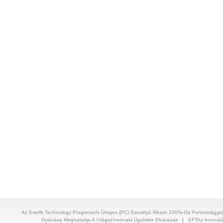
Az Everfit Technology Progresszív Üreges (PC) Szivattyú Része 100%-Os Pontosságga
Gyártása Meghaladja A Világszínvonalú Ügyfelek Elvárásait
|
EFTAz Innovat