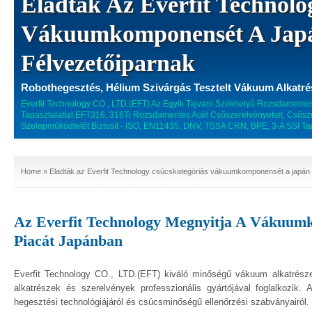
Eladták Az Everfit Technolo
Vákuumkomponensét A Jap
Félvezetőiparnak
Robothegesztés, Hélium Szivárgás Tesztelt Vákuum Alkatré
Everfit Technology CO., LTD.(EFT) Az Egyik Tajvani Székhelyű Rozsdamente
Tapasztalattal.EFT316, 316Ti Rozsdamentes Acél Csőszerelvényeket, Csőszűk
Szelepműködtetőt Biztosít - ISO, EN11435, DNV, TSSA CRN, BPE, 3-A SSI Ta
Home
» Eladták az Everfit Technology csúcskategóriás vákuumkomponensét a japán 
Az Everfit Technology Megnyitja A Vákuu
Piacát Japánban
Everfit Technology CO., LTD.(EFT) kiváló minőségű vákuum alkatrész
alkatrészek és szerelvények professzionális gyártójával foglalkozik.
hegesztési technológiájáról és csúcsminőségű ellenőrzési szabványairól.