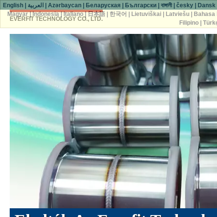
English
|
العربية
|
Azərbaycan
|
Беларуская
|
Български
|
বাঙ্গালী
|
česky
|
Dansk
Magyar
|
Indonesia
|
Italiano
|
日本語
|
한국어
|
Lietuviškai
|
Latviešu
|
Bahasa 
EVERFIT TECHNOLOGY CO., LTD.
Filipino
|
Türk