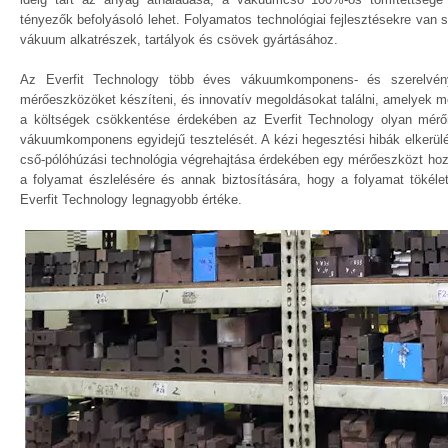
tényezők befolyásoló lehet. Folyamatos technológiai fejlesztésekre van
vákuum alkatrészek, tartályok és csövek gyártásához.
Az Everfit Technology több éves vákuumkomponens- és szerelvényel
mérőeszközöket készíteni, és innovatív megoldásokat találni, amelyek 
a költségek csökkentése érdekében az Everfit Technology olyan mérő
vákuumkomponens egyidejű tesztelését. A kézi hegesztési hibák elkerül
cső-pólóhúzási technológia végrehajtása érdekében egy mérőeszközt hoz
a folyamat észlelésére és annak biztosítására, hogy a folyamat tökéle
Everfit Technology legnagyobb értéke.