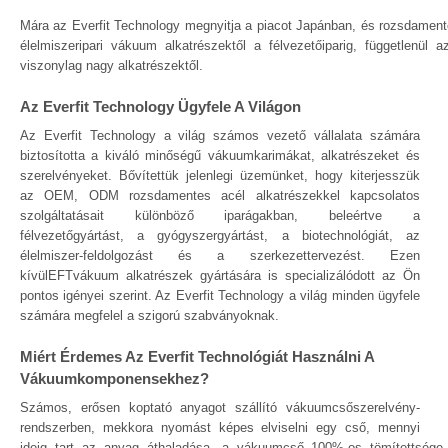
Mára az Everfit Technology megnyitja a piacot Japánban, és rozsdamente
élelmiszeripari vákuum alkatrészektől a félvezetőiparig, függetlenül 
viszonylag nagy alkatrészektől.
Az Everfit Technology Ügyfele A Világon
Az Everfit Technology a világ számos vezető vállalata számára
biztosította a kiváló minőségű vákuumkarimákat, alkatrészeket és
szerelvényeket. Bővítettük jelenlegi üzemünket, hogy kiterjesszük
az OEM, ODM rozsdamentes acél alkatrészekkel kapcsolatos
szolgáltatásait különböző iparágakban, beleértve a
félvezetőgyártást, a gyógyszergyártást, a biotechnológiát, az
élelmiszer-feldolgozást és a szerkezettervezést. Ezen
kívülEFTvákuum alkatrészek gyártására is specializálódott az Ön
pontos igényei szerint. Az Everfit Technology a világ minden ügyfele
számára megfelel a szigorú szabványoknak.
Miért Érdemes Az Everfit Technológiát Használni A
Vákuumkomponensekhez?
Számos, erősen koptató anyagot szállító vákuumcsőszerelvény-
rendszerben, mekkora nyomást képes elviselni egy cső, mennyi
ideig tart az anyag áthaladása, a vákuumcső 100%-os tömítettség