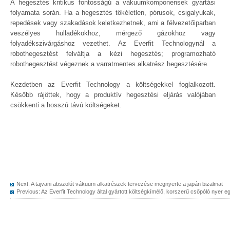
A hegesztés kritikus fontosságú a vákuumkomponensek gyártási
folyamata során. Ha a hegesztés tökéletlen, pórusok, csigalyukak,
repedések vagy szakadások keletkezhetnek, ami a félvezetőiparban
veszélyes hulladékokhoz, mérgező gázokhoz vagy
folyadékszivárgáshoz vezethet. Az Everfit Technologynál a
robothegesztést felváltja a kézi hegesztés; programozható
robothegesztést végeznek a varratmentes alkatrész hegesztésére.
Kezdetben az Everfit Technology a költségekkel foglalkozott.
Később rájöttek, hogy a produktív hegesztési eljárás valójában
csökkenti a hosszú távú költségeket.
Next:
A tajvani abszolút vákuum alkatrészek tervezése megnyerte a japán bizalmat
Previous:
Az Everfit Technology által gyártott költségkímélő, korszerű csőpóló nyer eg