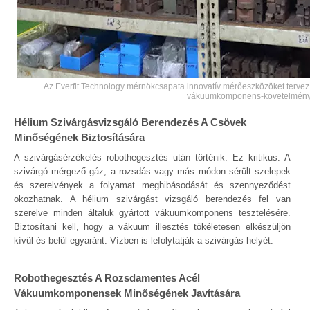
Az Everfit Technology mérnökcsapata innovatív mérőeszközöket tervez
vákuumkomponens-követelmény
Hélium Szivárgásvizsgáló Berendezés A Csövek
Minőségének Biztosítására
A szivárgásérzékelés robothegesztés után történik. Ez kritikus. A
szivárgó mérgező gáz, a rozsdás vagy más módon sérült szelepek
és szerelvények a folyamat meghibásodását és szennyeződést
okozhatnak. A hélium szivárgást vizsgáló berendezés fel van
szerelve minden általuk gyártott vákuumkomponens tesztelésére.
Biztosítani kell, hogy a vákuum illesztés tökéletesen elkészüljön
kívül és belül egyaránt. Vízben is lefolytatják a szivárgás helyét.
Robothegesztés A Rozsdamentes Acél
Vákuumkomponensek Minőségének Javítására