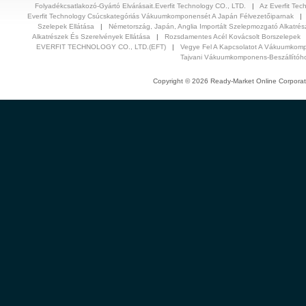
Folyadékcsatlakozó-Gyártó Elvárásait.Everfit Technology CO., LTD.
|
Az Everfit Tec
Everfit Technology Csúcskategóriás Vákuumkomponensét A Japán Félvezetőiparnak
Szelepek Ellátása
|
Németország, Japán, Anglia Importált Szelepmozgató Alkatrés
Alkatrészek És Szerelvények Ellátása
|
Rozsdamentes Acél Kovácsolt Borszelepek
EVERFIT TECHNOLOGY CO., LTD.(EFT)
|
Vegye Fel A Kapcsolatot A Vákuumkomp
Tajvani Vákuumkomponens-Beszállítóh
Copyright © 2026 Ready-Market Online Corporat