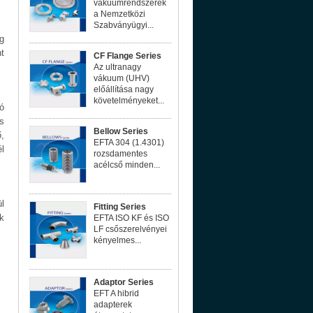
vákuumrendszerek
a Nemzetközi
Szabványügyi...
g
t
CF Flange Series
Az ultranagy
vákuum (UHV)
előállítása nagy
követelményeket...
ó
s
Bellow Series
,
EFTA 304 (1.4301)
l
rozsdamentes
acélcső minden...
l
Fitting Series
k
EFTA ISO KF és ISO
LF csőszerelvényei
kényelmes...
Adaptor Series
EFT A hibrid
adapterek