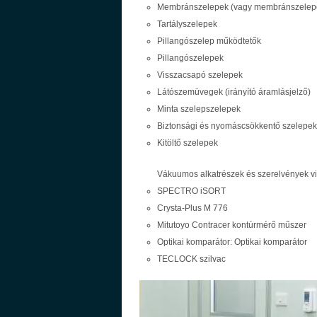
Membránszelepek (vagy membránszelep
Tartályszelepek
Pillangószelep működtetők
Pillangószelepek
Visszacsapó szelepek
Látószemüvegek (irányító áramlásjelző)
Minta szelepszelepek
Biztonsági és nyomáscsökkentő szelepek
Kitöltő szelepek
Vákuumos alkatrészek és szerelvények v
SPECTRO iSORT
Crysta-Plus M 776
Mitutoyo Contracer kontúrmérő műszer
Optikai komparátor: Optikai komparátor
TECLOCK szilvac