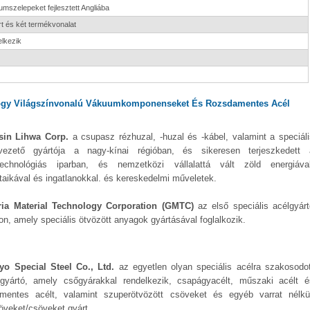
mszelepeket fejlesztett Angliába
t és két termékvonalat
lkezik
Hogy Világszínvonalú Vákuumkomponenseket És Rozsdamentes Acél
sin Lihwa Corp.
a csupasz rézhuzal, -huzal és -kábel, valamint a speciáli
vezető gyártója a nagy-kínai régióban, és sikeresen terjeszkedett 
technológiás iparban, és nemzetközi vállalattá vált zöld energiával
ltaikával és ingatlanokkal. és kereskedelmi műveletek.
ria Material Technology Corporation (GMTC)
az első speciális acélgyárt
on, amely speciális ötvözött anyagok gyártásával foglalkozik.
o Special Steel Co., Ltd.
az egyetlen olyan speciális acélra szakosodot
gyártó, amely csőgyárakkal rendelkezik, csapágyacélt, műszaki acélt é
mentes acélt, valamint szuperötvözött csöveket és egyéb varrat nélkül
öveket/csöveket gyárt.