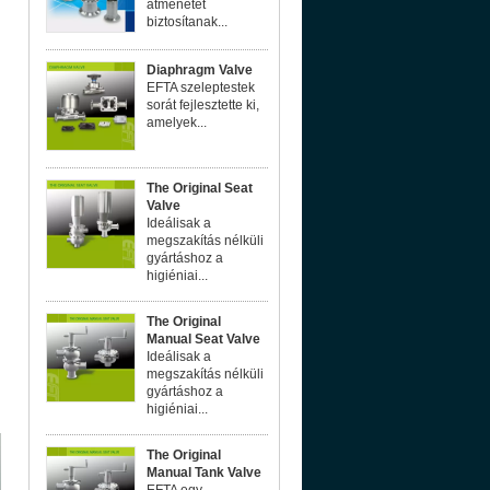
átmenetet
biztosítanak...
Diaphragm Valve
EFTA szeleptestek
sorát fejlesztette ki,
amelyek...
The Original Seat
Valve
Ideálisak a
megszakítás nélküli
gyártáshoz a
higiéniai...
The Original
Manual Seat Valve
Ideálisak a
megszakítás nélküli
gyártáshoz a
higiéniai...
The Original
Manual Tank Valve