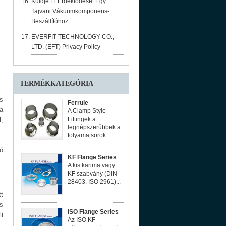
Küldje El Érdeklődését Egy
Tajvani Vákuumkomponens-
Beszállítóhoz
EVERFIT TECHNOLOGY CO.,
LTD. (EFT) Privacy Policy
TERMÉKKATEGÓRIA
s
Ferrule
a
A Clamp Style
Fittingek a
,
legnépszerűbbek a
folyamatsorok...
ó
KF Flange Series
A kis karima vagy
KF szabvány (DIN
28403, ISO 2961)...
t
s
ISO Flange Series
i
Az ISO KF