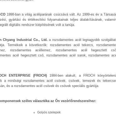
SCO
1998-ban a világ acéliparának csúcsává vált. Az 1999-es év a Társasá
zési, gyártási és értékesítési folyamatainak teljes átalakításának, valamin
egrált digitális rendszer kiépítésének volt a tanúja.
 Chyang Industrial Co., Ltd.
a rozsdamentes acél legnagyobb szolgáltat
ntja. Termékeik a következők: rozsdamentes acél tekercs, rozsdamente
emez, rozsdamentes acéllemez, rozsdamentes acél hegesztett cső
mentes acél hegesztett cső, rozsdamentes acél sarok, rozsdamentes acé
OCH ENTERPRISE (FROCH)
1984-ben alakult, a FROCH könyörtelenü
zik a minőségi rozsdamentes acél csövek, csövek, lemezek és tekercse
sán, és a rozsdamentes acél csövek és csövek speciális gyártója.
omponensek széles választéka az Ön vezérlőrendszereihez:
Golyós szelepek