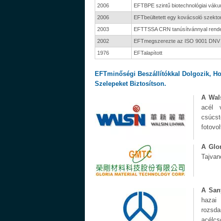
2006
EFTBPE szintű biotechnológiai vákuu
2006
EFTbeültetett egy kovácsoló szektor
2003
EFTTSSA CRN tanúsítvánnyal rende
2002
EFTmegszerezte az ISO 9001 DNV
1976
EFTalapított
EFTminőségi Beszállítókkal Dolgozik, 
Szelepeket Biztosítson.
A Wal
acél 
csúcs
fotovo
A Glo
Tajvan
A Sany
hazai 
rozsda
acélcs