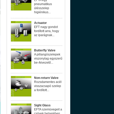
EFTA egy
pneumatikus
ülésszelep
higiénikus...
Actuator
EFT nagy gondot
fordított arra, hogy
az iparágnak...
Butterfly Valve
A pillangószelepek
viszonylag egyszerű
be-/kivezető...
Non-return Valve
Rozsdamentes acél
visszacsapó szelep
a fordított...
Sight Glass
EFTA szemüvegeit a
csövek belsejében