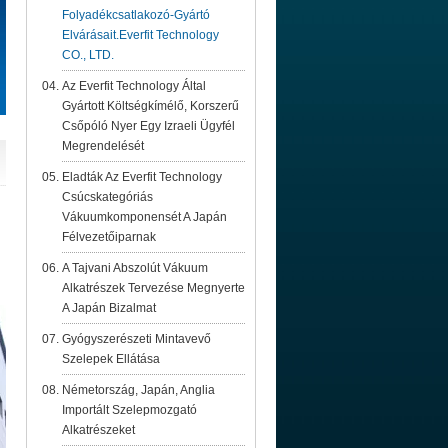
Folyadékcsatlakozó-Gyártó
Elvárásait.Everfit Technology
CO., LTD.
Az Everfit Technology Által
Gyártott Költségkímélő, Korszerű
Csőpóló Nyer Egy Izraeli Ügyfél
Megrendelését
Eladták Az Everfit Technology
Csúcskategóriás
Vákuumkomponensét A Japán
Félvezetőiparnak
A Tajvani Abszolút Vákuum
Alkatrészek Tervezése Megnyerte
A Japán Bizalmat
Gyógyszerészeti Mintavevő
Szelepek Ellátása
Németország, Japán, Anglia
Importált Szelepmozgató
Alkatrészeket