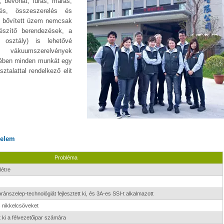
, bevonat, fúrás, marás,
és, összeszerelés és
al bővített üzem nemcsak
gészítő berendezések, a
osztály) is lehetővé
l vákuumszerelvények
gében minden munkát egy
ztalattal rendelkező elit
nelem
Probléma
létre
zelep-technológiát fejlesztett ki, és 3A-es SSI-t alkalmazott
 nikkelcsöveket
 ki a félvezetőipar számára