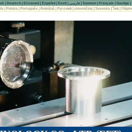
sk
|
Deutsch
|
Ελληνικά
|
Español
|
Eesti
|
فارسی
|
Suomen
|
Français
|
Gaeilge
|
ds
|
Polska
|
Português
|
Română
|
Русский
|
slovenčina
|
Svenska
|
ไทย
|
Filipin