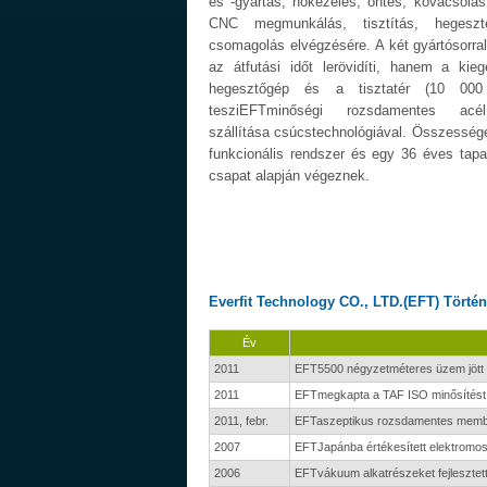
és -gyártás, hőkezelés, öntés, kovácsolás
CNC megmunkálás, tisztítás, hegeszt
csomagolás elvégzésére. A két gyártósorr
az átfutási időt lerövidíti, hanem a kie
hegesztőgép és a tisztatér (10 000 
tesziEFTminőségi rozsdamentes acé
szállítása csúcstechnológiával. Összessé
funkcionális rendszer és egy 36 éves tapas
csapat alapján végeznek.
Everfit Technology CO., LTD.(EFT) Törté
Év
2011
EFT5500 négyzetméteres üzem jött 
2011
EFTmegkapta a TAF ISO minősítést
2011, febr.
EFTaszeptikus rozsdamentes membráns
2007
EFTJapánba értékesített elektromos
2006
EFTvákuum alkatrészeket fejlesztett