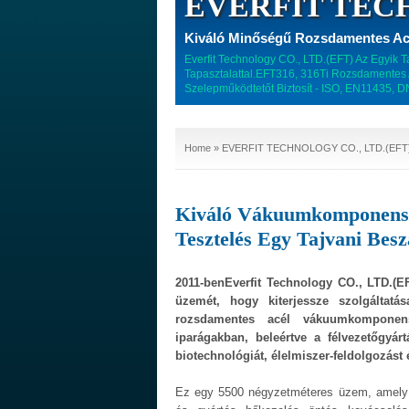
EVERFIT TECH
Kiváló Minőségű Rozsdamentes A
Everfit Technology CO., LTD.(EFT) Az Egyik
Tapasztalattal.EFT316, 316Ti Rozsdamentes A
Szelepműködtetőt Biztosít - ISO, EN11435, 
Home
» EVERFIT TECHNOLOGY CO., LTD.(EFT
Kiváló Vákuumkomponens-T
Tesztelés Egy Tajvani Besz
2011-benEverfit Technology CO., LTD.(EFT
üzemét, hogy kiterjessze szolgálta
rozsdamentes acél vákuumkomponen
iparágakban, beleértve a félvezetőgyárt
biotechnológiát, élelmiszer-feldolgozást 
Ez egy 5500 négyzetméteres üzem, amely 