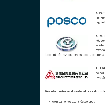
A PO
beszer
egy int
A Yeun
közpo
acéll
rozsda
lapos rúd és rozsdamentes acél U csatorna
A FR
dolgo
gyártá
Rozsdamentes acél szelepek és vákuumk
Rozsdamentes acél ülésszelepek