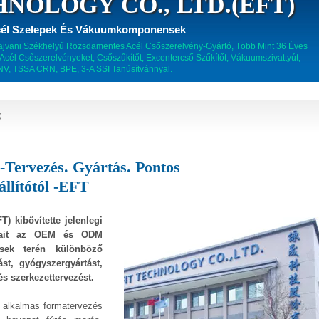
NOLOGY CO., LTD.(EFT)
cél Szelepek És Vákuumkomponensek
 Tajvani Székhelyű Rozsdamentes Acél Csőszerelvény-Gyártó, Több Mint 36 Éves
cél Csőszerelvényeket, Csőszűkítőt, Excentercső Szűkítőt, Vákuumszivattyút,
DNV, TSSA CRN, BPE, 3-A SSI Tanúsítvánnyal.
)
ervezés. Gyártás. Pontos
állítótól -EFT
) kibővítette jelenlegi
tásait az OEM és ODM
sek terén különböző
ást, gyógyszergyártást,
és szerkezettervezést.
alkalmas formatervezés