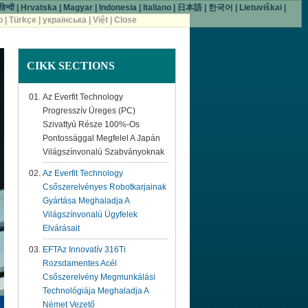
हिन्दी
|
Hrvatska
|
Magyar
|
Indonesia
|
Italiano
|
日本語
|
한국어
|
Lietuviškai
|
o
|
Türkçe
|
українська
|
Việt
|
Close
CIKK
SECTIONS
Az Everfit Technology
Progresszív Üreges (PC)
Szivattyú Része 100%-Os
Pontossággal Megfelel A Japán
Világszínvonalú Szabványoknak
Az Everfit Technology
Csőszerelvényes Robotkarjainak
Gyártása Meghaladja A
Világszínvonalú Ügyfelek
Elvárásait
EFTAz Innovatív 316Ti
Rozsdamentes Acél
Csőszerelvény Megmunkálási
Technológiája Meghaladja A
Német Vezető