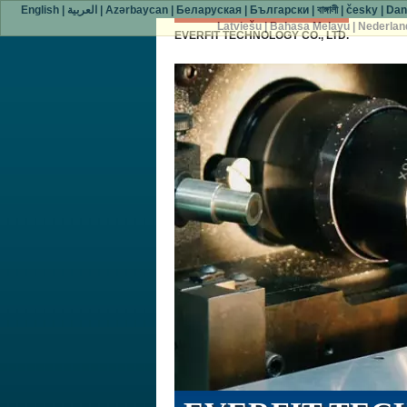
English
|
العربية
|
Azərbaycan
|
Беларуская
|
Български
|
বাঙ্গালী
|
česky
|
Dan
Latviešu
|
Bahasa Melayu
|
Nederlan
EVERFIT TECHNOLOGY CO., LTD.