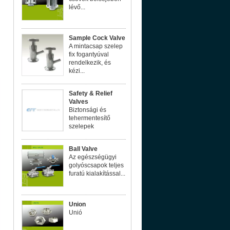
lévő...
Sample Cock Valve
A mintacsap szelep
fix fogantyúval
rendelkezik, és
kézi...
Safety & Relief
Valves
Biztonsági és
tehermentesítő
szelepek
Ball Valve
Az egészségügyi
golyóscsapok teljes
furatú kialakítással...
Union
Unió