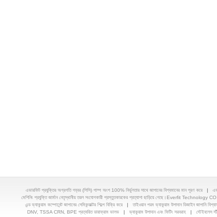
এভারফিট প্রযুক্তির অগ্রগতি গহ্বর (পিসি) পাম্প অংশ 100% নির্ভুলতার সাথে জাপানের বিশ্বমানের মান পূরণ করে
|
এভ
মেশিনিং প্রযুক্তি জার্মান নেতৃস্থানীয় তরল সংযোগকারী প্রস্তুতকারকের প্রত্যাশা ছাড়িয়ে গেছে।Everfit Technology 
এন্ড ভ্যাকুয়াম কম্পোনেন্ট জাপানের সেমিকন্ডাক্টর শিল্পে বিক্রি করে
|
তাইওয়ান পরম ভ্যাকুয়াম উপাদান ডিজাইন জাপানি বিশ্বা
DNV, TSSA CRN, BPE প্রত্যয়িত ডায়াফ্রাম ভালভ
|
ভ্যাকুয়াম উপাদান এবং ফিটিং সরবরাহ
|
স্টেইনলেস স