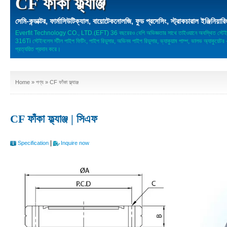
CF ফাঁকা ফ্ল্যাঞ্জ
সেমি-কন্ডাক্টর, ফার্মাসিউটিক্যাল, বায়োটেকনোলজি, ফুড প্রসেসিং, স্ট্রাকচারাল ইঞ্জিনিয়ারি
Everfit Technology CO., LTD.(EFT) 36 বছরেরও বেশি অভিজ্ঞতার সাথে তাইওয়ানে অবস্থিত স্টেইন
316Ti স্টেইনলেস স্টীল পাইপ ফিটিং, পাইপ রিডুসার, অভিনব পাইপ রিডুসার, ভ্যাকুয়াম পাম্প, ভালভ
প্রত্যয়িত প্রদান করে।
Home
»
পণ্য
» CF ফাঁকা ফ্ল্যাঞ্জ
CF ফাঁকা ফ্ল্যাঞ্জ | সিএফ
|
Specification
Inquire now