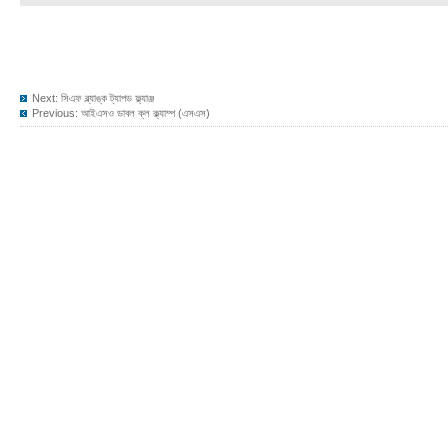
Next:
সিএফ ব্ল্যাঙ্ক ট্যাপড ফ্ল্যাঞ্জ
Previous:
আইএসও ডাবল ক্ল ক্ল্যাম্প (এসএস)