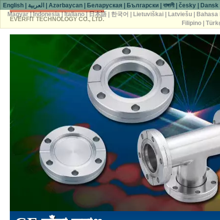
English
|
العربية
|
Azərbaycan
|
Беларуская
|
Български
|
বাঙ্গালী
|
česky
|
Dansk
Magyar
|
Indonesia
|
Italiano
|
日本語
|
한국어
|
Lietuviškai
|
Latviešu
|
Bahasa 
EVERFIT TECHNOLOGY CO., LTD.
Filipino
|
Türk