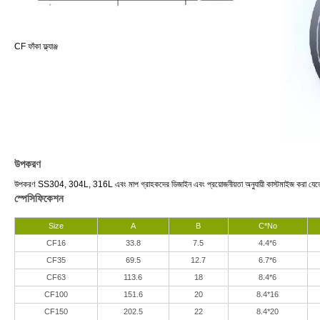
CF ফাঁকা ফ্ল্যাঞ্জ
উপকরণ
উপকরণ SS304, 304L, 316L এবং মাপ গ্রাহকদের ডিজাইন এবং প্রয়োজনীয়তা অনুযায়ী কাস্টমাইজ করা যেত
স্পেসিফিকেশন
Size
A
B
C*No
CF16
33.8
7.5
4.4*6
CF35
69.5
12.7
6.7*6
CF63
113.6
18
8.4*6
CF100
151.6
20
8.4*16
CF150
202.5
22
8.4*20