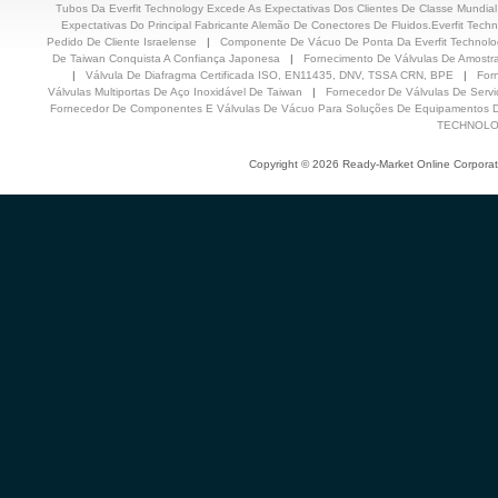
Tubos Da Everfit Technology Excede As Expectativas Dos Clientes De Classe Mundial
Expectativas Do Principal Fabricante Alemão De Conectores De Fluidos.Everfit Tech
Pedido De Cliente Israelense
|
Componente De Vácuo De Ponta Da Everfit Technolog
De Taiwan Conquista A Confiança Japonesa
|
Fornecimento De Válvulas De Amost
|
Válvula De Diafragma Certificada ISO, EN11435, DNV, TSSA CRN, BPE
|
For
Válvulas Multiportas De Aço Inoxidável De Taiwan
|
Fornecedor De Válvulas De Serv
Fornecedor De Componentes E Válvulas De Vácuo Para Soluções De Equipamentos 
TECHNOLOGY
Copyright © 2026 Ready-Market Online Corporat