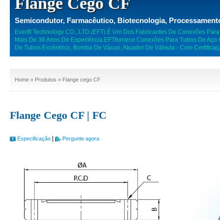
Flange Cego CF
Semicondutor, Farmacêutico, Biotecnologia, Processamento
Everfit Technology CO., LTD.(EFT) É Um Dos Fabricantes De Conexões Par
Mais De 36 Anos De Experiência.EFTfornece Conexões Para Tubos De Aço In
De Tubos Excêntrico, Bomba De Vácuo, Atuador De Válvula - Com Certifica
Home
»
Produtos
» Flange cego CF
Flange Cego CF | FC
|
Especificação
Pergunte agora