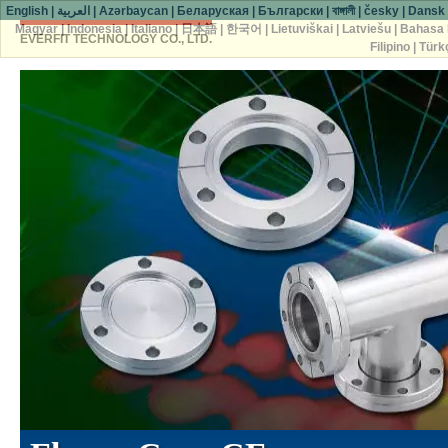
English
|
العربية
|
Azərbaycan
|
Беларуская
|
Български
|
বাঙ্গালী
|
česky
|
Dansk
Magyar
|
Indonesia
|
Italiano
|
日本語
|
한국어
|
Lietuviškai
|
Latviešu
|
Bahasa 
EVERFIT TECHNOLOGY CO., LTD.
Filipino
|
Türk