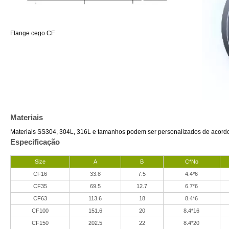
Flange cego CF
Materiais
Materiais SS304, 304L, 316L e tamanhos podem ser personalizados de acordo c
Especificação
Size
A
B
C*No
CF16
33.8
7.5
4.4*6
CF35
69.5
12.7
6.7*6
CF63
113.6
18
8.4*6
CF100
151.6
20
8.4*16
CF150
202.5
22
8.4*20