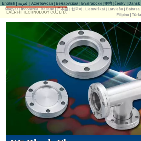
English
|
العربية
|
Azərbaycan
|
Беларуская
|
Български
|
বাঙ্গালী
|
česky
|
Dansk
Magyar
|
Indonesia
|
Italiano
|
日本語
|
한국어
|
Lietuviškai
|
Latviešu
|
Bahasa 
EVERFIT TECHNOLOGY CO., LTD.
Filipino
|
Türk