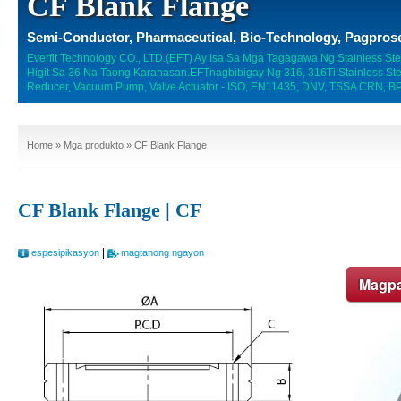
CF Blank Flange
Semi-Conductor, Pharmaceutical, Bio-Technology, Pagprose
Everfit Technology CO., LTD.(EFT) Ay Isa Sa Mga Tagagawa Ng Stainless St
Higit Sa 36 Na Taong Karanasan.EFTnagbibigay Ng 316, 316Ti Stainless Steel
Reducer, Vacuum Pump, Valve Actuator - ISO, EN11435, DNV, TSSA CRN, BPE,
Home
»
Mga produkto
» CF Blank Flange
CF Blank Flange | CF
|
espesipikasyon
magtanong ngayon
Magpa