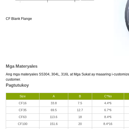
CF Blank Flange
Mga Materyales
Ang mga materyales SS304, 304L, 316L at Mga Sukat ay maaaring i-customiz
customer.
Pagtutukoy
Size
A
B
C*No
CF16
33.8
7.5
4.4*6
CF35
69.5
12.7
6.7*6
CF63
113.6
18
8.4*6
CF100
151.6
20
8.4*16