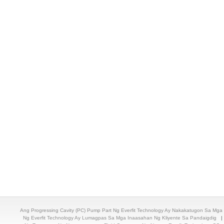
Ang Progressing Cavity (PC) Pump Part Ng Everfit Technology Ay Nakakatugon Sa Mg
Ng Everfit Technology Ay Lumagpas Sa Mga Inaasahan Ng Kliyente Sa Pandaigdig