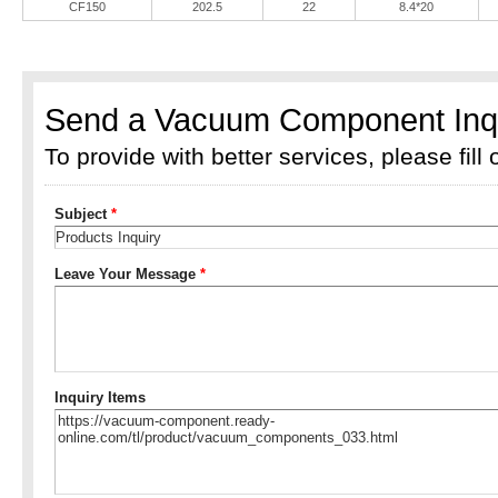
CF150
202.5
22
8.4*20