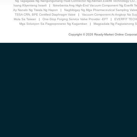
Ng Tagagawa Ng Nangungunang Fluid Connector Ng Aleman.Everfit Technology CO.,
Isang Kliyenteng Israeli
|
Ibinebenta Ang High-End Vacuum Component Ng Everfit T
Ay Nanalo Ng Tiwala Ng Hapon
|
Nagbibigay Ng Mga Pharmaceutical Sampling Valv
TSSA CRN, BPE Certified Diaphragm Valve
|
Vacuum Component At Angkop Na Sup
Mula Sa Taiwan
|
One-Stop Forging Service Valve Provider -EFT
|
EVERFIT TECH
Mga Solusyon Sa Pagpoproseso Ng Kagamitan
|
Magpadala Ng Pagtatanong S
Copyright © 2026 Ready-Market Online Corporat