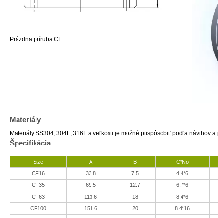
Prázdna príruba CF
Materiály
Materiály SS304, 304L, 316L a veľkosti je možné prispôsobiť podľa návrhov a
Špecifikácia
Size
A
B
C*No
CF16
33.8
7.5
4.4*6
CF35
69.5
12.7
6.7*6
CF63
113.6
18
8.4*6
CF100
151.6
20
8.4*16