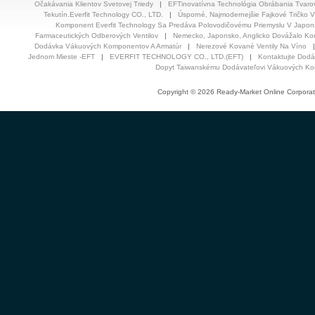
Očakávania Klientov Svetovej Triedy
|
EFTinovatívna Technológia Obrábania Tvaro
Tekutín.Everfit Technology CO., LTD.
|
Úsporné, Najmodernejšie Fajkové Tričko 
Komponent Everfit Technology Sa Predáva Polovodičovému Priemyslu V Japon
Farmaceutických Odberových Ventilov
|
Nemecko, Japonsko, Anglicko Dovážalo Ko
Dodávka Vákuových Komponentov A Armatúr
|
Nerezové Kované Ventily Na Víno
Jednom Mieste -EFT
|
EVERFIT TECHNOLOGY CO., LTD.(EFT)
|
Kontaktujte Dodá
Dopyt Taiwanskému Dodávateľovi Vákuových K
Copyright © 2026 Ready-Market Online Corporat