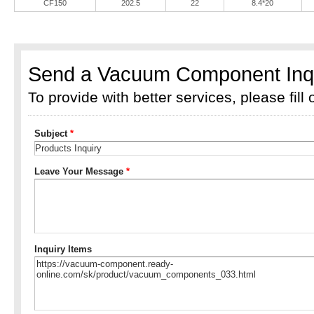
CF150
202.5
22
8.4*20