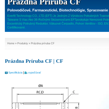
Prázdna Príruba CF
Polovodičové, Farmaceutické, Biotechnológie, Spracovanie 
Everfit Technology CO., LTD.(EFT) Je Jedným Z Výrobcov Potrubných Tvarov
Taiwane S Viac Ako 36-Ročnými Skúsenosťami.EFTposkytuje Nerezové Potru
Excentrický Potrubný Reduktor, Vákuové Čerpadlo, Pohon Ventilov - ISO, 
Certifikované.
Home
»
Produkty
» Prázdna príruba CF
Prázdna Príruba CF | CF
|
špecifikácia
vypočúvať