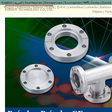
English
|
العربية
|
Azərbaycan
|
Беларуская
|
Български
|
বাঙ্গালী
|
česky
|
Dansk
Magyar
|
Indonesia
|
Italiano
|
日本語
|
한국어
|
Lietuviškai
|
Latviešu
|
Bahasa 
EVERFIT TECHNOLOGY CO., LTD.
Filipino
|
Türk