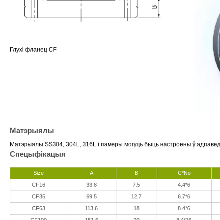
Глухі фланец CF
Матэрыялы
Матэрыялы SS304, 304L, 316L і памеры могуць быць настроены ў адпаведн
Спецыфікацыя
Size
A
B
C*No
CF16
33.8
7.5
4.4*6
CF35
69.5
12.7
6.7*6
CF63
113.6
18
8.4*6
CF100
151.6
20
8.4*16