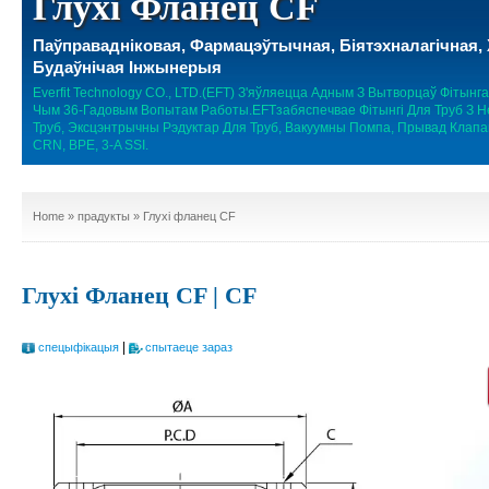
Глухі Фланец CF
Паўправадніковая, Фармацэўтычная, Біятэхналагічная
Будаўнічая Інжынерыя
Everfit Technology CO., LTD.(EFT) З'яўляецца Адным З Вытворцаў Фітын
Чым 36-Гадовым Вопытам Работы.EFTзабяспечвае Фітынгі Для Труб З Не
Труб, Эксцэнтрычны Рэдуктар Для Труб, Вакуумны Помпа, Прывад Клапа
CRN, BPE, 3-A SSI.
Home
»
прадукты
» Глухі фланец CF
Глухі Фланец CF | CF
|
спецыфікацыя
спытаеце зараз