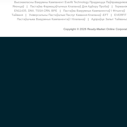
Высокакласны Вакуумны Кампанент Everfit Technology Прадаецца Паўправадніков
Японцаў
|
Пастаўка Фармацэўтычных Клапанаў Для Адбору Пробаў
|
Германія
EN11435, DNV, TSSA CRN, BPE
|
Пастаўка Вакуумных Кампанентаў І Фітынгаў
Тайваня
|
Універсальны Пастаўшчык Паслуг Кавання Клапанаў -EFT
|
EVERFIT
Пастаўшчыка Вакуумных Кампанентаў І Клапанаў
|
Адпраўце Запыт Тайвань
Copyright © 2026 Ready-Market Online Corporat