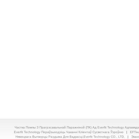
Частка Помпы З Прагрэсавальнай Паражніной (ПК) Ад Everfit Technology Адпавя
Everfit Technology Пераўзыходзіць Чаканні Кліентаў Сусветнага Ўзроўню
|
EFTін
Нямецкага Вытворцы Раздыма Для Вадкасці.Everfit Technology CO., LTD.
|
Экан