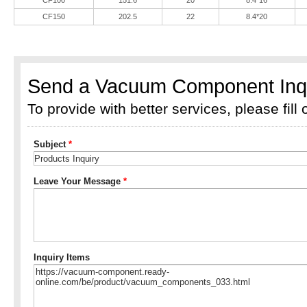
CF150
202.5
22
8.4*20