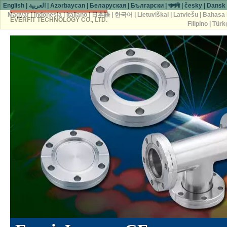
English
|
العربية
|
Azərbaycan
|
Беларуская
|
Български
|
বাঙ্গালী
|
česky
|
Dansk
Magyar
|
Indonesia
|
Italiano
|
日本語
|
한국어
|
Lietuviškai
|
Latviešu
|
Bahasa 
EVERFIT TECHNOLOGY CO., LTD.
Filipino
|
Türk