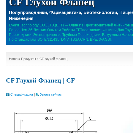
CF Глухой Фланец
Полупроводники, Фармацевтика, Биотехнологии, Пище
Инженерия
Everfit Technology CO., LTD.(EFT) — Один Из Производителей Фитингов
Более Чем 36-Летним Опытом Работы.EFTпоставляет Фитинги Для Труб
Переходники, Эксцентриковые Трубные Переходники, Вакуумные Насо
По Стандартам ISO, EN11435, DNV, TSSA CRN, BPE, 3-A SSI.
Home
»
Продукты
» CF глухой фланец
CF Глухой Фланец | CF
|
Спецификация
Узнать сейчас