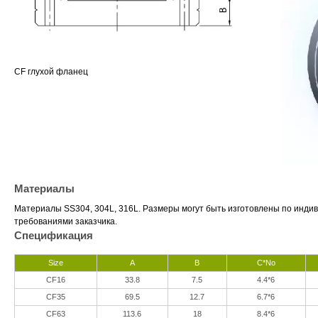
CF глухой фланец
Материалы
Материалы SS304, 304L, 316L. Размеры могут быть изготовлены по индив
требованиями заказчика.
Спецификация
Size
A
B
C*No
CF16
33.8
7.5
4.4*6
CF35
69.5
12.7
6.7*6
CF63
113.6
18
8.4*6