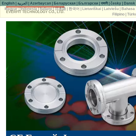
English
|
العربية
|
Azərbaycan
|
Беларуская
|
Български
|
বাঙ্গালী
|
česky
|
Dansk
Magyar
|
Indonesia
|
Italiano
|
日本語
|
한국어
|
Lietuviškai
|
Latviešu
|
Bahasa 
EVERFIT TECHNOLOGY CO., LTD.
Filipino
|
Türk