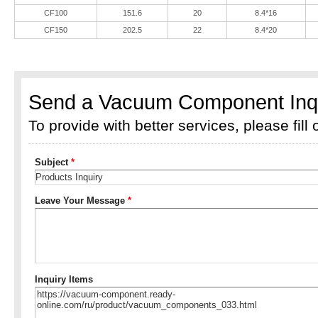
CF100
151.6
20
8.4*16
CF150
202.5
22
8.4*20