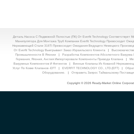
Деталь Насоса С Подвижной Полостью (ПК) От Everfit Technology Соответствует
Манипулятора Для Монтажа Труб Компании Everfit Technology Превосходит Ожи
Нержавеющей Стали 316Ti Превосходит Ожидания Ведущего Немецкого Производите
От Everfit Technology Выигрывает Заказ Израильского Клиента
|
Высококачеств
Промышленности В Японии
|
Разработка Компонентов Абсолютного Вакуума 
Германия, Япония, Англия Импортировали Компоненты Привода Клапана
|
Ме
Вакуумных Компонентов И Фитингов
|
Винные Клапаны Из Кованой Нержавеющ
Услуг По Ковке Клапанов -EFT
|
EVERFIT TECHNOLOGY CO., LTD.(EFT)
|
Обрат
Оборудованию.
|
Отправить Запрос Тайваньскому Поставщи
Copyright © 2026 Ready-Market Online Corporat