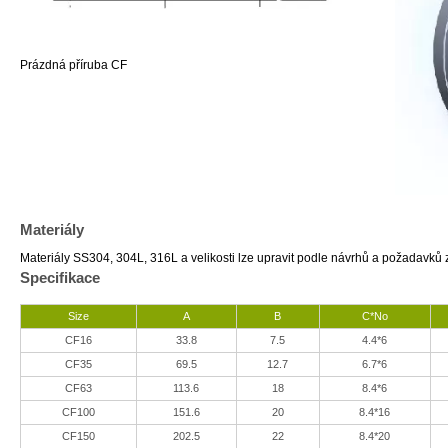
Prázdná příruba CF
Materiály
Materiály SS304, 304L, 316L a velikosti lze upravit podle návrhů a požadavků 
Specifikace
Size
A
B
C*No
CF16
33.8
7.5
4.4*6
CF35
69.5
12.7
6.7*6
CF63
113.6
18
8.4*6
CF100
151.6
20
8.4*16
CF150
202.5
22
8.4*20