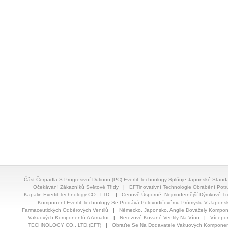
Část Čerpadla S Progresivní Dutinou (PC) Everfit Technology Splňuje Japonské Stan
Očekávání Zákazníků Světové Třídy
|
EFTinovativní Technologie Obrábění Pot
Kapalin.Everfit Technology CO., LTD.
|
Cenově Úsporné, Nejmodernější Dýmkové Trič
Komponent Everfit Technology Se Prodává Polovodičovému Průmyslu V Japons
Farmaceutických Odběrových Ventilů
|
Německo, Japonsko, Anglie Dovážely Kompon
Vakuových Komponentů A Armatur
|
Nerezové Kované Ventily Na Víno
|
Vícepor
TECHNOLOGY CO., LTD.(EFT)
|
Obraťte Se Na Dodavatele Vakuových Komponent 