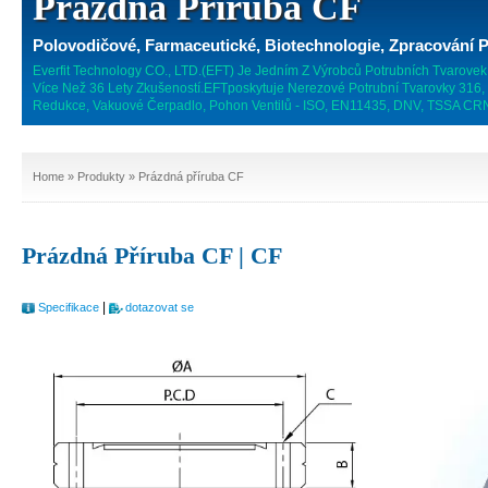
Prázdná Příruba CF
Polovodičové, Farmaceutické, Biotechnologie, Zpracování Po
Everfit Technology CO., LTD.(EFT) Je Jedním Z Výrobců Potrubních Tvarove
Více Než 36 Lety Zkušeností.EFTposkytuje Nerezové Potrubní Tvarovky 316, 3
Redukce, Vakuové Čerpadlo, Pohon Ventilů - ISO, EN11435, DNV, TSSA CRN,
Home
»
Produkty
» Prázdná příruba CF
Prázdná Příruba CF | CF
|
Specifikace
dotazovat se