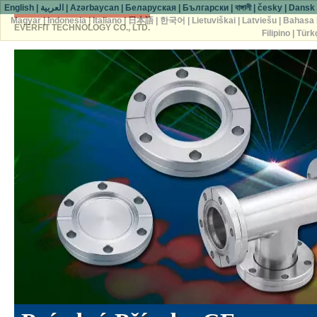
English
|
العربية
|
Azərbaycan
|
Беларуская
|
Български
|
বাঙ্গালী
|
česky
|
Dansk
Magyar
|
Indonesia
|
Italiano
|
日本語
|
한국어
|
Lietuviškai
|
Latviešu
|
Bahasa 
EVERFIT TECHNOLOGY CO., LTD.
Filipino
|
Türk