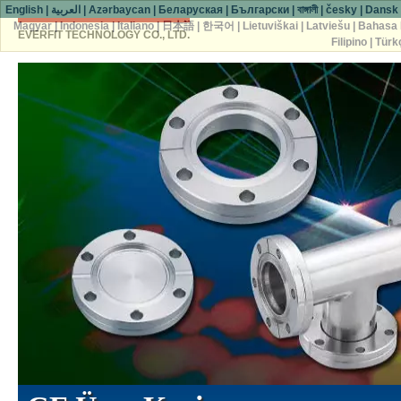
English
|
العربية
|
Azərbaycan
|
Беларуская
|
Български
|
বাঙ্গালী
|
česky
|
Dansk
Magyar
|
Indonesia
|
Italiano
|
日本語
|
한국어
|
Lietuviškai
|
Latviešu
|
Bahasa 
EVERFIT TECHNOLOGY CO., LTD.
Filipino
|
Türk