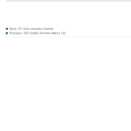
Next:
CF üres menetes karima
Previous:
ISO kettős körmös bilincs (S)