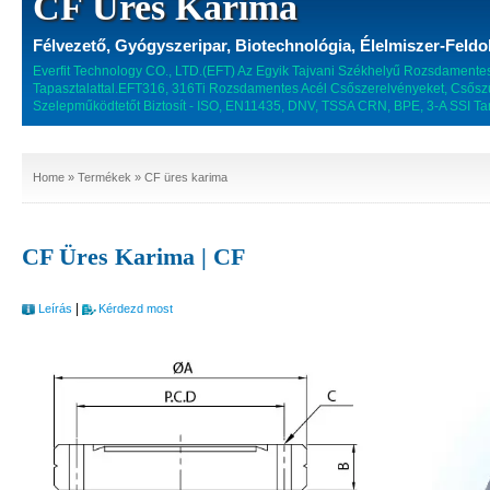
CF Üres Karima
Félvezető, Gyógyszeripar, Biotechnológia, Élelmiszer-Feldo
Everfit Technology CO., LTD.(EFT) Az Egyik Tajvani Székhelyű Rozsdamente
Tapasztalattal.EFT316, 316Ti Rozsdamentes Acél Csőszerelvényeket, Csőszűk
Szelepműködtetőt Biztosít - ISO, EN11435, DNV, TSSA CRN, BPE, 3-A SSI Ta
Home
»
Termékek
» CF üres karima
CF Üres Karima | CF
|
Leírás
Kérdezd most