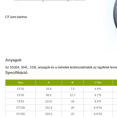
CF üres karima
Anyagok
Az SS304, 304L, 316L anyagok és a méretek testreszabhatók az ügyfelek terve
Specifikáció
Size
A
B
C*No
CF16
33.8
7.5
4.4*6
CF35
69.5
12.7
6.7*6
CF63
113.6
18
8.4*6
CF100
151.6
20
8.4*16
CF150
202.5
22
8.4*20