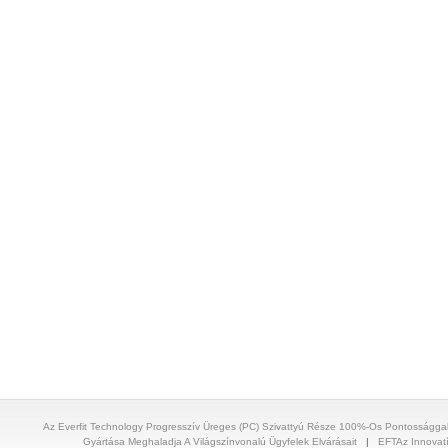
Az Everfit Technology Progresszív Üreges (PC) Szivattyú Része 100%-Os Pontosságga
Gyártása Meghaladja A Világszínvonalú Ügyfelek Elvárásait
|
EFTAz Innovat