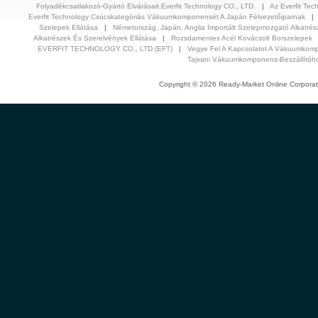
Folyadékcsatlakozó-Gyártó Elvárásait.Everfit Technology CO., LTD.
|
Az Everfit Tec
Everfit Technology Csúcskategóriás Vákuumkomponensét A Japán Félvezetőiparnak
Szelepek Ellátása
|
Németország, Japán, Anglia Importált Szelepmozgató Alkatrés
Alkatrészek És Szerelvények Ellátása
|
Rozsdamentes Acél Kovácsolt Borszelepek
EVERFIT TECHNOLOGY CO., LTD.(EFT)
|
Vegye Fel A Kapcsolatot A Vákuumkomp
Tajvani Vákuumkomponens-Beszállítóh
Copyright © 2026 Ready-Market Online Corporat