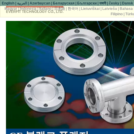
English
|
العربية
|
Azərbaycan
|
Беларуская
|
Български
|
বাঙ্গালী
|
česky
|
Dansk
Magyar
|
Indonesia
|
Italiano
|
日本語
|
한국어
|
Lietuviškai
|
Latviešu
|
Bahasa 
EVERFIT TECHNOLOGY CO., LTD.
Filipino
|
Türk