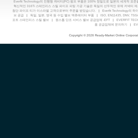
Everfit Technology의 진행형 캐비티(PC) 펌프 부품은 100% 정밀도로 일본의 세계적 표
혁신적인 316Ti 스테인리스 스틸 파이프 피팅 가공 기술은 독일의 선두적인 유체 커넥터 제조업체의 
첨단 파이프 티가 이스라엘 고객으로부터 주문을 받았습니다.
|
Everfit Technolog
브 공급
|
독일, 일본, 영국 등 수입 밸브 액츄에이터 부품
|
ISO, EN11435, DNV, 
포트 스테인리스 스틸 밸브
|
원스톱 단조 서비스 밸브 공급업체 -EFT
|
EVERFIT TECH
품 공급업체에 문의하기
|
EV
Copyright © 2026 Ready-Market Online Corporat