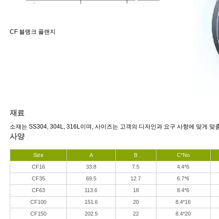
CF 블랭크 플랜지
재료
소재는 SS304, 304L, 316L이며, 사이즈는 고객의 디자인과 요구 사항에 맞게 
사양
Size
A
B
C*No
CF16
33.8
7.5
4.4*6
CF35
69.5
12.7
6.7*6
CF63
113.6
18
8.4*6
CF100
151.6
20
8.4*16
CF150
202.5
22
8.4*20