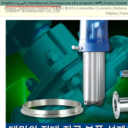
English
|
العربية
|
Azərbaycan
|
Беларуская
|
Български
|
বাঙ্গালী
|
česky
|
Dansk
Magyar
|
Indonesia
|
Italiano
|
日本語
|
한국어
|
Lietuviškai
|
Latviešu
|
Bahasa 
EVERFIT TECHNOLOGY CO., LTD.
Filipino
|
Türk