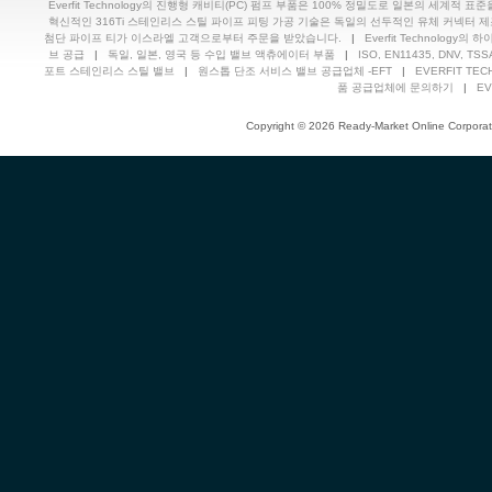
Everfit Technology의 진행형 캐비티(PC) 펌프 부품은 100% 정밀도로 일본의 세계적 표
혁신적인 316Ti 스테인리스 스틸 파이프 피팅 가공 기술은 독일의 선두적인 유체 커넥터 제조업체의 
첨단 파이프 티가 이스라엘 고객으로부터 주문을 받았습니다.
|
Everfit Technolog
브 공급
|
독일, 일본, 영국 등 수입 밸브 액츄에이터 부품
|
ISO, EN11435, DNV, 
포트 스테인리스 스틸 밸브
|
원스톱 단조 서비스 밸브 공급업체 -EFT
|
EVERFIT TECH
품 공급업체에 문의하기
|
EV
Copyright © 2026 Ready-Market Online Corporat