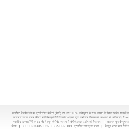
एवरफिट टेक्नोलॉजी का प्रगतिशील कैविटी (पीसी) पंप भाग 100% परिशुद्धता के साथ जापान के विश्व स्तरीय मानकों को
स्टेनलेस स्टील पाइप फिटिंग मशीनिंग प्रौद्योगिकी जर्मन अग्रणी द्रव कनेक्टर निर्माता की अपेक्षाओं से अधिक ह
एवरफिट टेक्नोलॉजी का हाई-एंड वैक्यूम कंपोनेंट जापान में सेमीकंडक्टर उद्योग को बेचा गया
|
ताइवान पूर्ण वैक्यूम
किया
|
ISO, EN11435, DNV, TSSA CRN, BPE प्रमाणित डायाफ्राम वाल्व
|
वैक्यूम घटक और फिटिंग 