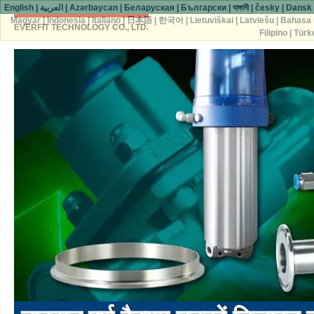
English
|
العربية
|
Azərbaycan
|
Беларуская
|
Български
|
বাঙ্গালী
|
česky
|
Dansk
Magyar
|
Indonesia
|
Italiano
|
日本語
|
한국어
|
Lietuviškai
|
Latviešu
|
Bahasa 
EVERFIT TECHNOLOGY CO., LTD.
Filipino
|
Türk