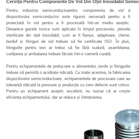
Cerință Pentru Componente De Vid Din Oțel Inoxidabil Semico
Pentru industria semiconductoarelor, componenta de vid a
dispozitivului semiconductor este riguros necesară pentru a fi
proiectată în vid pentru a fi procesată într-un mediu aseptic.
Deoarece gazele toxice sunt aplicate în timpul procesului, piesele
sterilizate din oțel inoxidabil, cum ar fi flanșe, adaptoare, cleme,
burduf și fitinguri de vid trebuie să fie certificate ISO. În plus,
fitingurile pentru țevi ar trebui să fie fără sudură; asamblarea,
curățarea și ambalarea trebuie făcute într-o cameră curată.
Pentru echipamentele de prelucrare a alimentelor, țevile și fitingurile
trebuie să permită o aciditate ridicată. Cu toate acestea, la fabricarea
dispozitivelor semiconductoare, echipamentele de procesare care au
toleranță ridicată la presiune și producție cu zero defecte sunt critice.
Pentru un echipament aseptic excelent, nu numai că ar crește
eficiența echipamentului, dar ar reduce și întreținerea.