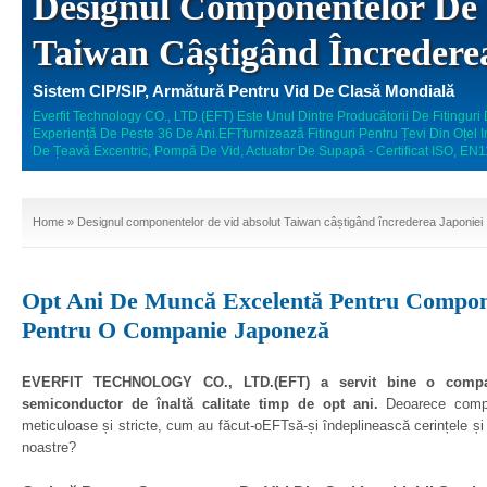
Designul Componentelor De 
Taiwan Câștigând Încredere
Sistem CIP/SIP, Armătură Pentru Vid De Clasă Mondială
Everfit Technology CO., LTD.(EFT) Este Unul Dintre Producătorii De Fitinguri 
Experiență De Peste 36 De Ani.EFTfurnizează Fitinguri Pentru Țevi Din Oțel 
De Țeavă Excentric, Pompă De Vid, Actuator De Supapă - Certificat ISO, E
Home
» Designul componentelor de vid absolut Taiwan câștigând încrederea Japoniei
Opt Ani De Muncă Excelentă Pentru Compon
Pentru O Companie Japoneză
EVERFIT TECHNOLOGY CO., LTD.(EFT) a servit bine o compa
semiconductor de înaltă calitate timp de opt ani.
Deoarece compa
meticuloase și stricte, cum au făcut-oEFTsă-și îndeplinească cerințele și 
noastre?