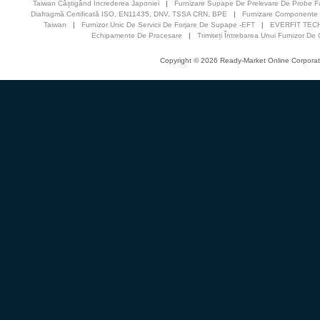
Taiwan Câștigând Încrederea Japoniei
|
Furnizare Supape De Prelevare De Probe F
Diafragmă Certificată ISO, EN11435, DNV, TSSA CRN, BPE
|
Furnizare Componente Ș
Taiwan
|
Furnizor Unic De Servicii De Forjare De Supape -EFT
|
EVERFIT TECH
Echipamente De Procesare
|
Trimiteți Întrebarea Unui Furnizor 
Copyright © 2026 Ready-Market Online Corporat