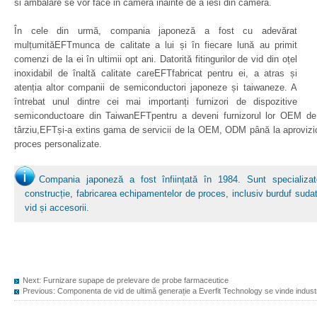
si ambalare se vor face in camera inainte de a iesi din camera.
În cele din urmă, compania japoneză a fost cu adevărat
mulțumităEFTmunca de calitate a lui și în fiecare lună au primit
comenzi de la ei în ultimii opt ani. Datorită fitingurilor de vid din oțel
inoxidabil de înaltă calitate careEFTfabricat pentru ei, a atras și
atenția altor companii de semiconductori japoneze și taiwaneze. A
întrebat unul dintre cei mai importanți furnizori de dispozitive
semiconductoare din TaiwanEFTpentru a deveni furnizorul lor OEM de
târziu,EFTși-a extins gama de servicii de la OEM, ODM până la aproviz
proces personalizate.
Compania japoneză a fost înființată în 1984. Sunt specializat
construcție, fabricarea echipamentelor de proces, inclusiv burduf sud
vid și accesorii.
Next:
Furnizare supape de prelevare de probe farmaceutice
Previous:
Componenta de vid de ultimă generație a Everfit Technology se vinde indust