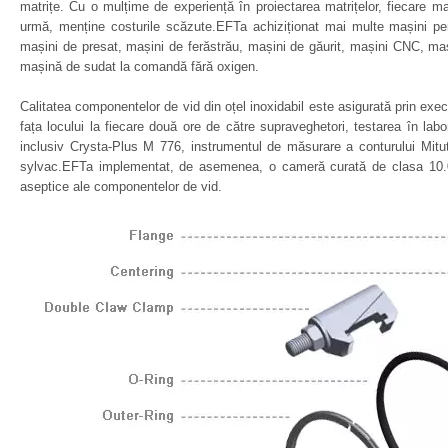
matrițe. Cu o mulțime de experiență în proiectarea matrițelor, fiecare mat
urmă, menține costurile scăzute.EFTa achiziționat mai multe mașini pen
mașini de presat, mașini de ferăstrău, mașini de găurit, mașini CNC, maș
mașină de sudat la comandă fără oxigen.
Calitatea componentelor de vid din oțel inoxidabil este asigurată prin exec
fața locului la fiecare două ore de către supraveghetori, testarea în la
inclusiv Crysta-Plus M 776, instrumentul de măsurare a conturului Mit
sylvac.EFTa implementat, de asemenea, o cameră curată de clasa 10.0
aseptice ale componentelor de vid.