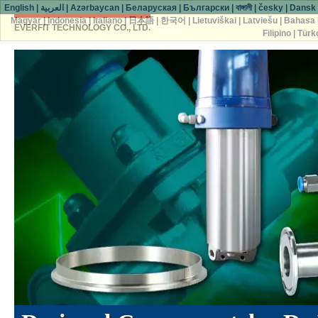
English
|
العربية
|
Azərbaycan
|
Беларуская
|
Български
|
বাঙ্গালী
|
česky
|
Dansk
Magyar
|
Indonesia
|
Italiano
|
日本語
|
한국어
|
Lietuviškai
|
Latviešu
|
Bahasa 
EVERFIT TECHNOLOGY CO., LTD.
Filipino
|
Türk