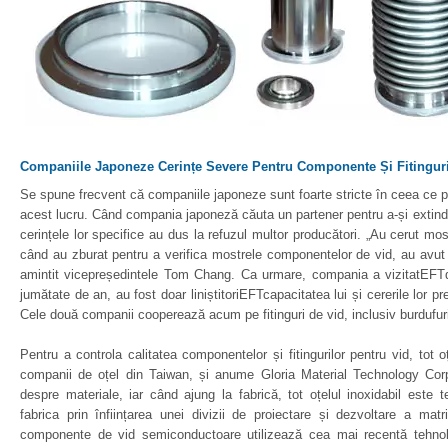
Companiile Japoneze Cerințe Severe Pentru Componente Și Fitingur
Se spune frecvent că companiile japoneze sunt foarte stricte în ceea ce pr
acest lucru. Când compania japoneză căuta un partener pentru a-și extinde 
cerințele lor specifice au dus la refuzul multor producători. „Au cerut mos
când au zburat pentru a verifica mostrele componentelor de vid, au avut 
amintit vicepreședintele Tom Chang. Ca urmare, compania a vizitatEFTd
jumătate de an, au fost doar liniștitoriEFTcapacitatea lui și cererile lor
Cele două companii cooperează acum pe fitinguri de vid, inclusiv burdufuri 
Pentru a controla calitatea componentelor și fitingurilor pentru vid, tot 
companii de oțel din Taiwan, și anume Gloria Material Technology Corp
despre materiale, iar când ajung la fabrică, tot oțelul inoxidabil es
fabrica prin înființarea unei divizii de proiectare și dezvoltare a matr
componente de vid semiconductoare utilizează cea mai recentă tehnolo