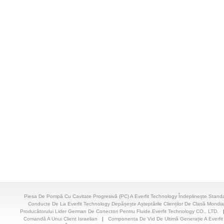
Piesa De Pompă Cu Cavitate Progresivă (PC) A Everfit Technology Îndeplinește Stan
Conducte De La Everfit Technology Depășește Așteptările Clienților De Clasă Mondia
Producătorului Lider German De Conectori Pentru Fluide.Everfit Technology CO., LTD.
Comandă A Unui Client Israelian
|
Componenta De Vid De Ultimă Generație A Everfit