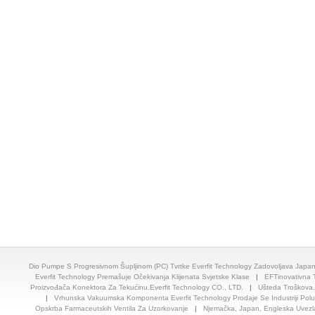
Dio Pumpe S Progresivnom Šupljinom (PC) Tvrtke Everfit Technology Zadovoljava Jap
Everfit Technology Premašuje Očekivanja Klijenata Svjetske Klase
|
EFTinovativna 
Proizvođača Konektora Za Tekućinu.Everfit Technology CO., LTD.
|
Ušteda Troškova, 
|
Vrhunska Vakuumska Komponenta Everfit Technology Prodaje Se Industriji Pol
Opskrba Farmaceutskih Ventila Za Uzorkovanje
|
Njemačka, Japan, Engleska Uvezl