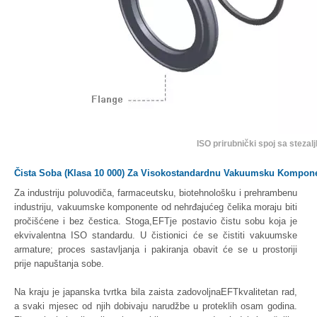
ISO prirubnički spoj sa steza
Čista Soba (klasa 10 000) Za Visokostandardnu ​​vakuumsku Kompon
Za industriju poluvodiča, farmaceutsku, biotehnološku i prehrambenu
industriju, vakuumske komponente od nehrđajućeg čelika moraju biti
pročišćene i bez čestica. Stoga,EFTje postavio čistu sobu koja je
ekvivalentna ISO standardu. U čistionici će se čistiti vakuumske
armature; proces sastavljanja i pakiranja obavit će se u prostoriji
prije napuštanja sobe.
Na kraju je japanska tvrtka bila zaista zadovoljnaEFTkvalitetan rad,
a svaki mjesec od njih dobivaju narudžbe u proteklih osam godina.