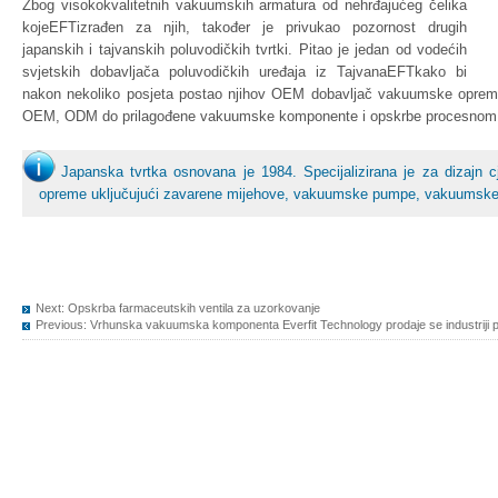
Zbog visokokvalitetnih vakuumskih armatura od nehrđajućeg čelika
kojeEFTizrađen za njih, također je privukao pozornost drugih
japanskih i tajvanskih poluvodičkih tvrtki. Pitao je jedan od vodećih
svjetskih dobavljača poluvodičkih uređaja iz TajvanaEFTkako bi
nakon nekoliko posjeta postao njihov OEM dobavljač vakuumske opreme.
OEM, ODM do prilagođene vakuumske komponente i opskrbe procesno
Japanska tvrtka osnovana je 1984. Specijalizirana je za dizajn c
opreme uključujući zavarene mijehove, vakuumske pumpe, vakuumske
Next:
Opskrba farmaceutskih ventila za uzorkovanje
Previous:
Vrhunska vakuumska komponenta Everfit Technology prodaje se industriji 