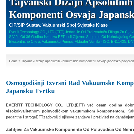
Tajvanski Dizajn Apsolutni
Komponenti Osvaja Japansk
CIP/SIP Sustav, Vakuumski Spoj Svjetske Klase
Everfit Technology CO., LTD.(EFT) Jedan Je Od Proizvođača Fitinga Za Cije
S Više Od 36 Godina Iskustva.EFTnudi Cijevne Spojnice Od Nehrđajućeg Čeli
Ekscentrične Cijevi, Vakuumsku Pumpu, Aktuator Ventila - ISO, EN11435, DNV
Home
» Tajvanski dizajn apsolutnih vakuumskih komponenti osvaja japansko povjeren
Osmogodišnji Izvrsni Rad Vakuumske Komp
Japansku Tvrtku
EVERFIT TECHNOLOGY CO., LTD.(EFT) već osam godina dobro s
visokokvalitetnom poluvodičkom vakuumskom komponentom.
Kako
pedantne i strogeEFTzadovoljiti njihove zahtjeve i preživjeti na današnje
Zahtjevi Za Vakuumske Komponente Od Poluvodiča Od Nehrđa