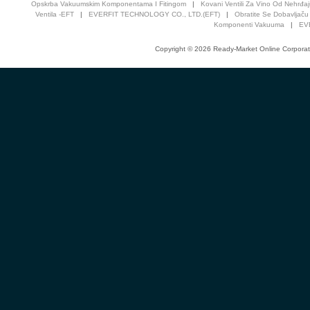
Opskrba Vakuumskim Komponentama I Fitingom
|
Kovani Ventili Za Vino Od Nehrđa
Ventila -EFT
|
EVERFIT TECHNOLOGY CO., LTD.(EFT)
|
Obratite Se Dobavljač
Komponenti Vakuuma
|
EVE
Copyright © 2026 Ready-Market Online Corporat