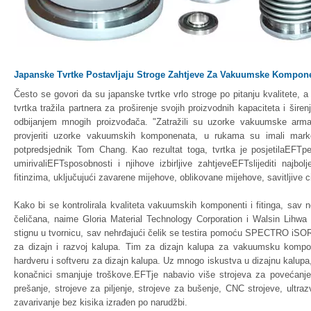
Japanske Tvrtke Postavljaju Stroge Zahtjeve Za Vakuumske Komponen
Često se govori da su japanske tvrtke vrlo stroge po pitanju kvalitete,
tvrtka tražila partnera za proširenje svojih proizvodnih kapaciteta i širenje
odbijanjem mnogih proizvođača. "Zatražili su uzorke vakuumske armat
provjeriti uzorke vakuumskih komponenata, u rukama su imali marker
potpredsjednik Tom Chang. Kao rezultat toga, tvrtka je posjetilaEFTp
umirivaliEFTsposobnosti i njihove izbirljive zahtjeveEFTslijediti naj
fitinzima, uključujući zavarene mijehove, oblikovane mijehove, savitljive cij
Kako bi se kontrolirala kvaliteta vakuumskih komponenti i fitinga, sav ne
čeličana, naime Gloria Material Technology Corporation i Walsin Lihwa 
stignu u tvornicu, sav nehrđajući čelik se testira pomoću SPECTRO iSOR
za dizajn i razvoj kalupa. Tim za dizajn kalupa za vakuumsku kompone
hardveru i softveru za dizajn kalupa. Uz mnogo iskustva u dizajnu kalupa
konačnici smanjuje troškove.EFTje nabavio više strojeva za povećanje 
prešanje, strojeve za piljenje, strojeve za bušenje, CNC strojeve, ultra
zavarivanje bez kisika izrađen po narudžbi.