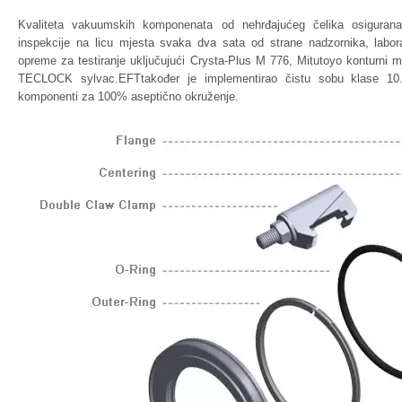
Kvaliteta vakuumskih komponenata od nehrđajućeg čelika osigurana 
inspekcije na licu mjesta svaka dva sata od strane nadzornika, labora
opreme za testiranje uključujući Crysta-Plus M 776, Mitutoyo konturni mj
TECLOCK sylvac.EFTtakođer je implementirao čistu sobu klase 10.
komponenti za 100% aseptično okruženje.