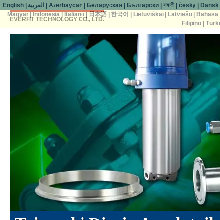
English
|
العربية
|
Azərbaycan
|
Беларуская
|
Български
|
বাঙ্গালী
|
česky
|
Dansk
Magyar
|
Indonesia
|
Italiano
|
日本語
|
한국어
|
Lietuviškai
|
Latviešu
|
Bahasa 
EVERFIT TECHNOLOGY CO., LTD.
Filipino
|
Türk