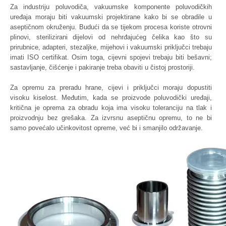
Za industriju poluvodiča, vakuumske komponente poluvodičkih
uređaja moraju biti vakuumski projektirane kako bi se obradile u
aseptičnom okruženju. Budući da se tijekom procesa koriste otrovni
plinovi, sterilizirani dijelovi od nehrđajućeg čelika kao što su
prirubnice, adapteri, stezaljke, mijehovi i vakuumski priključci trebaju
imati ISO certifikat. Osim toga, cijevni spojevi trebaju biti bešavni;
sastavljanje, čišćenje i pakiranje treba obaviti u čistoj prostoriji.
Za opremu za preradu hrane, cijevi i priključci moraju dopustiti
visoku kiselost. Međutim, kada se proizvode poluvodički uređaji,
kritična je oprema za obradu koja ima visoku toleranciju na tlak i
proizvodnju bez grešaka. Za izvrsnu aseptičnu opremu, to ne bi
samo povećalo učinkovitost opreme, već bi i smanjilo održavanje.