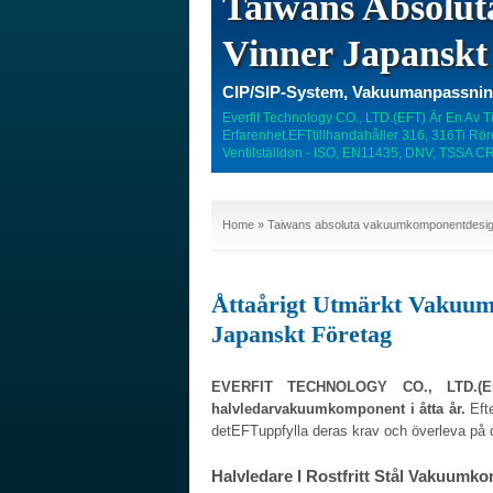
Taiwans Absolu
Vinner Japanskt
CIP/SIP-System, Vakuumanpassning
Everfit Technology CO., LTD.(EFT) Är En Av T
Erfarenhet.EFTtillhandahåller 316, 316Ti Rör
Ventilställdon - ISO, EN11435, DNV, TSSA CR
Home
» Taiwans absoluta vakuumkomponentdesign 
Åttaårigt Utmärkt Vakuum
Japanskt Företag
EVERFIT TECHNOLOGY CO., LTD.(EFT)
halvledarvakuumkomponent i åtta år.
Efte
detEFTuppfylla deras krav och överleva på 
Halvledare I Rostfritt Stål Vakuum