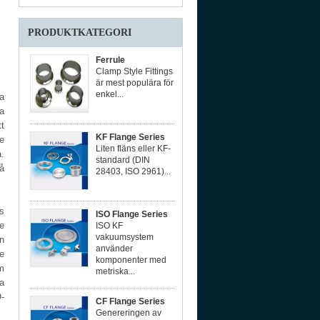
PRODUKTKATEGORI
Ferrule
Clamp Style Fittings
är mest populära för
enkel...
ka
ka
tt
KF Flange Series
e
Liten fläns eller KF-
.
standard (DIN
å
28403, ISO 2961)...
ns
ISO Flange Series
de
ISO KF
vakuumsystem
n
använder
e
komponenter med
m
metriska...
a
-
CF Flange Series
Genereringen av