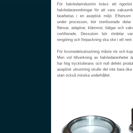
För halvledarindustrin krävs ett rigorö
halvledaranordningar för att vara vakuumk
bearbetas i en aseptisk miljö. Eftersom 
under processen, bör steriliserade delar
flänsar, adaptrar, klämmor, bälgar och va
certifierade. Dessutom bör rördelar va
rengöring och förpackning ska ske i ett rent
För livsmedelsutrustning måste rör och koppl
Men vid tillverkning av halvledarenheter 
har hög trycktolerans och noll defekt produk
aseptisk utrustning skulle det inte bara öka 
utan också minska underhållet.