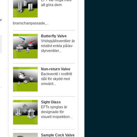
EFT var noga med
att göra dem
r
branschanpassade,...
Butterfly Valve
Vridspjällsventiler är
relativt enkla på/av-
styrventiler...
Non-return Valve
Backventil i rostfritt
stål för skydd mot
omvänt...
Sight Glass
EFTs synglas är
designade för
visuell inspektion...
Sample Cock Valve