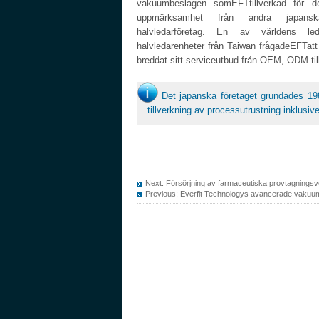
vakuumbeslagen somEFTtillverkad för 
uppmärksamhet från andra japansk
halvledarföretag. En av världens le
halvledarenheter från Taiwan frågadeEFTat
breddat sitt serviceutbud från OEM, ODM t
Det japanska företaget grundades 198
tillverkning av processutrustning inklus
Next:
Försörjning av farmaceutiska provtagningsve
Previous:
Everfit Technologys avancerade vakuumko