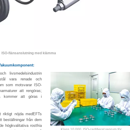
ISO-flänsanslutning med klämma
d Vakuumkomponent:
och livsmedelsindustrin
 stål vara renade och
enrum som motsvarar ISO-
rmaturer att rengöras;
na kommer att göras i
 riktigt nöjda medEFTs
tt beställningar från dem
 högkvalitativa rostfria
Klass 10 000, ISO-certifierat renrum för