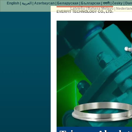
English
|
العربية
|
Azərbaycan
|
Беларуская
|
Български
|
বাঙ্গালী
|
česky
|
Dan
Latviešu
|
Bahasa Melayu
|
Nederlan
EVERFIT TECHNOLOGY CO., LTD.