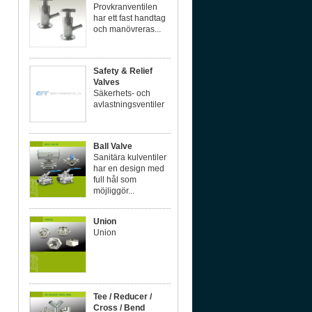
Provkranventilen
har ett fast handtag
och manövreras...
Safety & Relief
Valves
Säkerhets- och
avlastningsventiler
Ball Valve
Sanitära kulventiler
har en design med
full hål som
möjliggör...
Union
Union
Tee / Reducer /
Cross / Bend