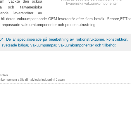
dem, väckte den också
hygieniska vakuumkomponenter
a och taiwanesiska
dande leverantörer av
t bli deras vakuumpassande OEM-leverantör efter flera besök. Senare,EFTha
ill anpassade vakuumkomponenter och processutrustning.
4. De är specialiserade på bearbetning av rörkonstruktioner, konstruktion,
ive svetsade bälgar, vakuumpumpar, vakuumkomponenter och tillbehör.
ntiler
mponent säljs till halvledarindustrin i Japan