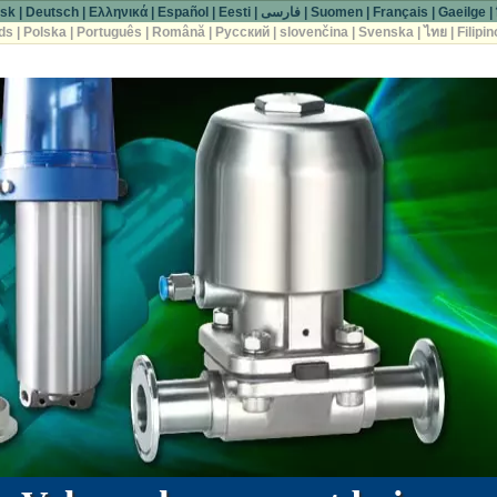
sk
|
Deutsch
|
Ελληνικά
|
Español
|
Eesti
|
فارسی
|
Suomen
|
Français
|
Gaeilge
|
ds
|
Polska
|
Português
|
Română
|
Русский
|
slovenčina
|
Svenska
|
ไทย
|
Filipin