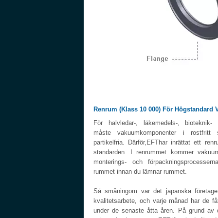
Renrum (klass 10 000) För Högstandar
För halvledar-, läkemedels-, bioteknik- 
måste vakuumkomponenter i rostfritt
partikelfria. Därför,EFThar inrättat ett r
standarden. I renrummet kommer vakuuma
monterings- och förpackningsprocesser
rummet innan du lämnar rummet.
Så småningom var det japanska företaget
kvalitetsarbete, och varje månad har de få
under de senaste åtta åren. På grund av de