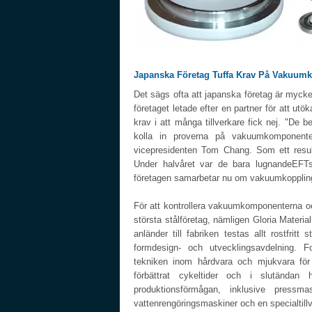
Japanska Företag Tuffa Krav På Vakuum
Det sägs ofta att japanska företag är mycket
företaget letade efter en partner för att u
krav i att många tillverkare fick nej. "De b
kolla in proverna på vakuumkomponente
vicepresidenten Tom Chang. Som ett resul
Under halvåret var de bara lugnandeEFTs
företagen samarbetar nu om vakuumkopplingar
För att kontrollera vakuumkomponenterna och
största stålföretag, nämligen Gloria Materi
anländer till fabriken testas allt rostfr
formdesign- och utvecklingsavdelning. 
tekniken inom hårdvara och mjukvara för
förbättrat cykeltider och i slutändan
produktionsförmågan, inklusive pressma
vattenrengöringsmaskiner och en specialtill