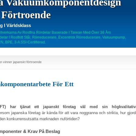
ta Vakuumkomponentdesign
 Förtroende
 I Världsklass
illverkarna Av Rostfria Rördelar Baserade I Taiwan Med Över 36 Års
delar I Rostfritt Stål, Rörreducerare, Excentrisk Rörreducerare, Vakuumpump,
N, BPE, 3-A SSI-Certifierad.
vinner japanskt förtroende
komponentarbete För Ett
 har tjänat ett japanskt företag väl med sin högkvalitativ
rsom japanska företag är kända för att vara noggranna och strikta, hur gjor
den konkurrensutsatta marknaden nuförtiden?
komponenter & Krav På Beslag