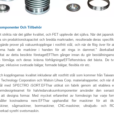
komponenter Och Tillbehör
 strikta när det gäller kvalitet, och FET upplevde det själva. När det japans
töka sin produktionskapacitet och bredda marknaden, resulterade deras specifi
egärde prover på vakuumkopplingar i rostfritt stål, och när de flög över för a
rna hade de markörer i handen för att ringa in dammet." återkallad
tat av detta besökte företagetEFTfem gånger innan du gör beställningarna
 förmåga och deras kräsna förfrågningarEFTeftersträva det bästa. De tv
, inklusive svetsade bälgar, formade bälgar, flexibla rör etc.
 kopplingarnas kvalitet inkluderar allt rostfritt stål som kommer från Taiwa
al Technology Corporation och Walsin Lihwa Corp. materialrapporter, och när 
itt stål med SPECTRO iSORT.EFThar utökat sin fabrik genom att etablera e
Formdesignteamet för halvledarvakuumkomponenter använder den senast
 att designa formar. Med mycket erfarenhet av formdesign har varje for
 håller kostnaderna nere.EFThar upphandlat fler maskiner för att ök
skiner, sågmaskiner, borrmaskiner, CNC-maskiner, ultraljuds- och RO
verkad syrefri svetsmaskin.