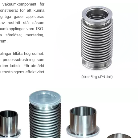
st vakuumkomponent för
onstruerat för att kunna
giftiga gaser appliceras
 av rostfritt stål såsom
kuumkopplingar vara ISO-
ra sömlösa; montering,
 rum.
ingar tillåta hög surhet.
är processutrustning som
tion kritisk. För utmärkt
utrustningens effektivitet