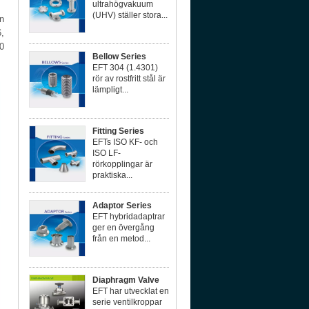
ultrahögvakuum
(UHV) ställer stora...
n
,
0
Bellow Series
EFT 304 (1.4301)
rör av rostfritt stål är
lämpligt...
Fitting Series
EFTs ISO KF- och
ISO LF-
rörkopplingar är
praktiska...
Adaptor Series
EFT hybridadaptrar
ger en övergång
från en metod...
Diaphragm Valve
EFT har utvecklat en
serie ventilkroppar