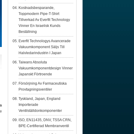
Kostnadsbesparande,
Toppmodern Pipe-T-Shirt
Tillverkad Av Everfit Technology
Vinner En Israelisk Kunds
Beställning
Everfit Technologys Avancerade
Vakuumkomponent Säljs Till
Halvledarindustrin I Japan
Taiwans Absoluta
Vakuumkomponentdesign Vinner
Japanskt Förtroende
Försörjning Av Farmaceutiska
Provtagningsventiler
Tyskland, Japan, England
Importerade
a
Ventilställdonkomponenter
de
ISO, EN11435, DNV, TSSA CRN,
BPE-Certifierad Membranventil