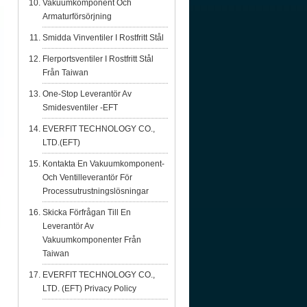
Vakuumkomponent Och
Armaturförsörjning
Smidda Vinventiler I Rostfritt Stål
Flerportsventiler I Rostfritt Stål
Från Taiwan
One-Stop Leverantör Av
Smidesventiler -EFT
EVERFIT TECHNOLOGY CO.,
LTD.(EFT)
Kontakta En Vakuumkomponent-
Och Ventilleverantör För
Processutrustningslösningar
Skicka Förfrågan Till En
Leverantör Av
Vakuumkomponenter Från
Taiwan
EVERFIT TECHNOLOGY CO.,
LTD. (EFT) Privacy Policy