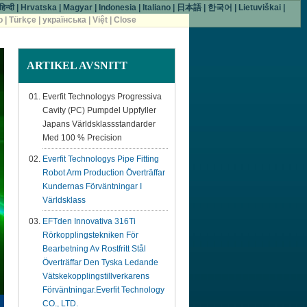
हिन्दी
|
Hrvatska
|
Magyar
|
Indonesia
|
Italiano
|
日本語
|
한국어
|
Lietuviškai
|
o
|
Türkçe
|
українська
|
Việt
|
Close
ARTIKEL
AVSNITT
Everfit Technologys Progressiva
Cavity (PC) Pumpdel Uppfyller
Japans Världsklassstandarder
Med 100 % Precision
Everfit Technologys Pipe Fitting
Robot Arm Production Överträffar
Kundernas Förväntningar I
Världsklass
EFTden Innovativa 316Ti
Rörkopplingstekniken För
Bearbetning Av Rostfritt Stål
Överträffar Den Tyska Ledande
Vätskekopplingstillverkarens
Förväntningar.Everfit Technology
CO., LTD.