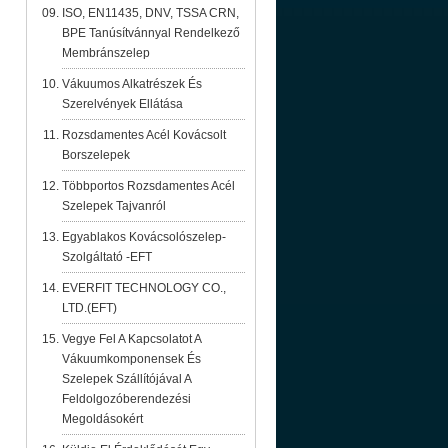
ISO, EN11435, DNV, TSSA CRN,
BPE Tanúsítvánnyal Rendelkező
Membránszelep
Vákuumos Alkatrészek És
Szerelvények Ellátása
Rozsdamentes Acél Kovácsolt
Borszelepek
Többportos Rozsdamentes Acél
Szelepek Tajvanról
Egyablakos Kovácsolószelep-
Szolgáltató -EFT
EVERFIT TECHNOLOGY CO.,
LTD.(EFT)
Vegye Fel A Kapcsolatot A
Vákuumkomponensek És
Szelepek Szállítójával A
Feldolgozóberendezési
Megoldásokért