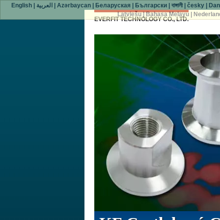
English
|
العربية
|
Azərbaycan
|
Беларуская
|
Български
|
বাঙ্গালী
|
česky
|
Dan
Latviešu
|
Bahasa Melayu
|
Nederlan
EVERFIT TECHNOLOGY CO., LTD.