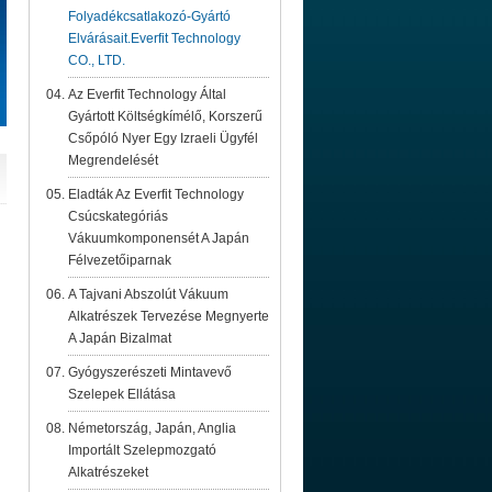
Folyadékcsatlakozó-Gyártó
Elvárásait.Everfit Technology
CO., LTD.
Az Everfit Technology Által
Gyártott Költségkímélő, Korszerű
Csőpóló Nyer Egy Izraeli Ügyfél
Megrendelését
Eladták Az Everfit Technology
Csúcskategóriás
Vákuumkomponensét A Japán
Félvezetőiparnak
A Tajvani Abszolút Vákuum
Alkatrészek Tervezése Megnyerte
A Japán Bizalmat
Gyógyszerészeti Mintavevő
Szelepek Ellátása
Németország, Japán, Anglia
Importált Szelepmozgató
Alkatrészeket