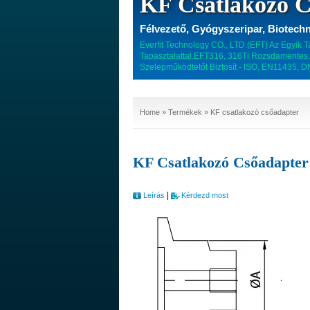
KF Csatlakozó C
Félvezető, Gyógyszeripar, Biotechn
Everfit Technology CO., LTD.(EFT) Az Egyik
Tapasztalattal.EFT316, 316Ti Rozsdamentes A
Szelepműködtetőt Biztosít - ISO, EN11435, 
Home
»
Termékek
» KF csatlakozó csőadapter
KF Csatlakozó Csőadapter
|
Leírás
Kérdezd most