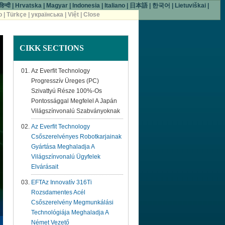
हिन्दी
|
Hrvatska
|
Magyar
|
Indonesia
|
Italiano
|
日本語
|
한국어
|
Lietuviškai
|
o
|
Türkçe
|
українська
|
Việt
|
Close
CIKK
SECTIONS
Az Everfit Technology
Progresszív Üreges (PC)
Szivattyú Része 100%-Os
Pontossággal Megfelel A Japán
Világszínvonalú Szabványoknak
Az Everfit Technology
Csőszerelvényes Robotkarjainak
Gyártása Meghaladja A
Világszínvonalú Ügyfelek
Elvárásait
EFTAz Innovatív 316Ti
Rozsdamentes Acél
Csőszerelvény Megmunkálási
Technológiája Meghaladja A
Német Vezető