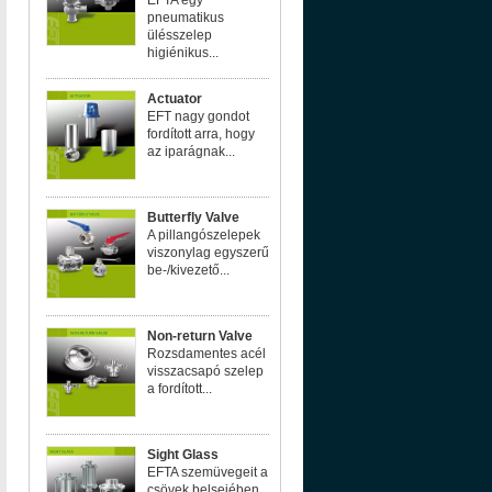
EFTA egy
pneumatikus
ülésszelep
higiénikus...
Actuator
EFT nagy gondot
fordított arra, hogy
az iparágnak...
Butterfly Valve
A pillangószelepek
viszonylag egyszerű
be-/kivezető...
Non-return Valve
Rozsdamentes acél
visszacsapó szelep
a fordított...
Sight Glass
EFTA szemüvegeit a
csövek belsejében