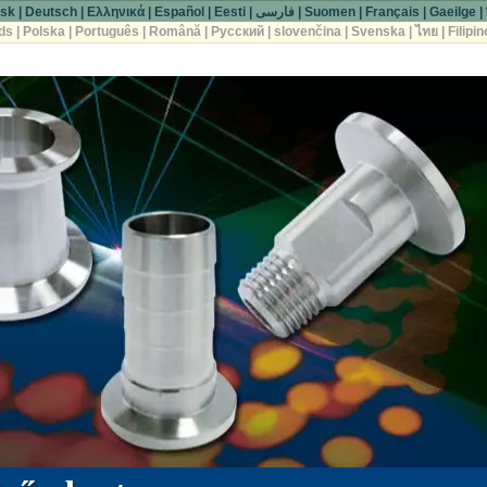
sk
|
Deutsch
|
Ελληνικά
|
Español
|
Eesti
|
فارسی
|
Suomen
|
Français
|
Gaeilge
|
ds
|
Polska
|
Português
|
Română
|
Русский
|
slovenčina
|
Svenska
|
ไทย
|
Filipin