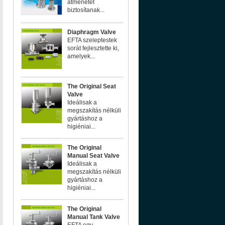
átmenetet
biztosítanak...
Diaphragm Valve
EFTA szeleptestek
sorát fejlesztette ki,
amelyek...
The Original Seat
Valve
Ideálisak a
megszakítás nélküli
gyártáshoz a
higiéniai...
The Original
Manual Seat Valve
Ideálisak a
megszakítás nélküli
gyártáshoz a
higiéniai...
The Original
Manual Tank Valve