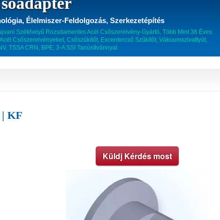
sőadapter
ológia, Élelmiszer-Feldolgozás, Szerkezetépítés
 Tajvani Székhelyű Rozsdamentes Acél Csőszerelvény-Gyártó, Több Mint 36 Éves
cél Csőszerelvényeket, Csőszűkítőt, Excentercső Szűkítőt, Vákuumszivattyút,
DNV, TSSA CRN, BPE, 3-A SSI Tanúsítvánnyal.
 | KF
Küldj Kérdés most