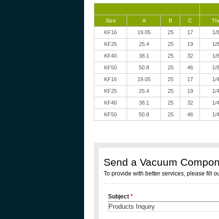
Size
A
B
C
Th
KF16
19.05
25
17
1/
KF25
25.4
25
19
1/
KF40
38.1
25
32
1/
KF50
50.8
25
46
1/
KF16
19.05
25
17
1/
KF25
25.4
25
19
1/
KF40
38.1
25
32
1/
KF50
50.8
25
46
1/