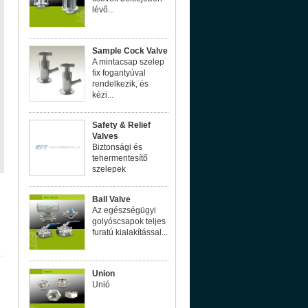
lévő...
Sample Cock Valve
A mintacsap szelep
fix fogantyúval
rendelkezik, és
kézi...
Safety & Relief
Valves
Biztonsági és
tehermentesítő
szelepek
Ball Valve
Az egészségügyi
golyóscsapok teljes
furatú kialakítással...
Union
Unió