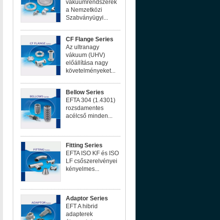
vákuumrendszerek
a Nemzetközi
Szabványügyi...
CF Flange Series
Az ultranagy
vákuum (UHV)
előállítása nagy
követelményeket...
Bellow Series
EFTA 304 (1.4301)
rozsdamentes
acélcső minden...
Fitting Series
EFTA ISO KF és ISO
LF csőszerelvényei
kényelmes...
Adaptor Series
EFT A hibrid
adapterek