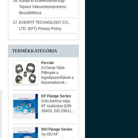
Küldje El Érdeklődését Egy
Tajvani Vákuumkomponens-
Beszállítóhoz
EVERFIT TECHNOLOGY CO.,
LTD. (EFT) Privacy Policy
TERMÉKKATEGÓRIA
Ferrule
A Clamp Style
Fittingek a
legnépszerűbbek a
folyamatsorok...
KF Flange Series
A kis karima vagy
KF szabvány (DIN
28403, ISO 2961)...
ISO Flange Series
Az ISO KF